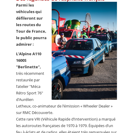
Parmi les
véhicules qui
défileront sur
les routes du
Tour de France,
le public pourra
admirer :
L’Alpine A110
1600S
"Berlinette",
très récemment
restaurée par
l’atelier "Méca
Rétro Sport 76"
d’Aurélien
Letheux, co-animateur de l’émission « Wheeler Dealer »
sur RMC Découverte.
Cette rare VRI (Véhicule Rapide d’Intervention) a marqué
les autoroutes françaises de 1970 à 1979. Équipées d’un
feu à éclats et de radios, elles étaient très remarquées sur