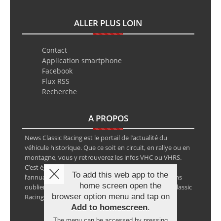
ALLER PLUS LOIN
Contact
Application smartphone
Facebook
Flux RSS
Recherche
A PROPOS
News Classic Racing est le portail de l’actualité du
véhicule historique. Que ce soit en circuit, en rallye ou en
montagne, vous y retrouverez les infos VHC ou VHRS.
C’est également le calendrier des épreuves ainsi que
To add this web app to the
l’annuaire des spécialistes de la voiture ancienne, sans
home screen open the
oublier les petites annonces avec notre partenaire Classic
browser option menu and tap on
Racing Annonces.
Add to homescreen
.
The menu can be accessed by pressing