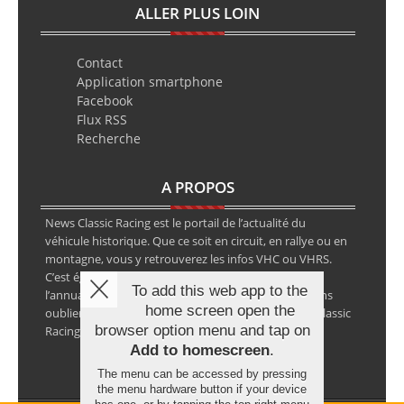
ALLER PLUS LOIN
Contact
Application smartphone
Facebook
Flux RSS
Recherche
A PROPOS
News Classic Racing est le portail de l’actualité du
véhicule historique. Que ce soit en circuit, en rallye ou en
montagne, vous y retrouverez les infos VHC ou VHRS.
C’est également le calendrier des épreuves ainsi que
To add this web app to the
l’annuaire des spécialistes de la voiture ancienne, sans
home screen open the
oublier les petites annonces avec notre partenaire Classic
browser option menu and tap on
Racing Annonces.
Add to homescreen
.
The menu can be accessed by pressing
the menu hardware button if your device