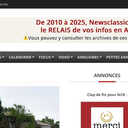
erche
S
CALENDRIER
FOCUS
VIDEO
ANNUAIRES
PETITES AN
ANNONCES
Clap de fin pour NCR :