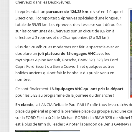
Cherveux dans les Deux-Sèvres.
Il représentait un
parcours de 124,28 km
, divisé en 1 étape et
3 sections. Il comportait 5 épreuves spéciales d’une longueur
totale de 39,95 km. Les épreuves de vitesse se sont déroulées
sur les communes de Cherveux sur un circuit de 9,6 km à
effectuer à 3 reprises et de Champdeniers (2 x 5,5 km)
Plus de 120 véhicules modernes ont fait le spectacle avec en
doublure un
joli plateau de 15 engagés VHC
avec les
mythiques Alpine Renault, Porsche, BMW 320, 323, les Ford
Capri, Ford Escort ou Sierra Cosworth et quelques autres
bolides anciens qui ont fait le bonheur du public venu en
nombre ;
Ce sont finalement
13 équipages VHC qui ont pris le départ
pour les 5 ES au programme de la journée du dimanche !
En classic,
la LANCIA Delta de Paul PAILLE rafle tous les scratchs d
place du général et prend la première place du groupe avec une c
sur la FORD Fiesta Xr2i de Michael ROBIN ; La BMW 323I de Michel 
est à plus de 8mn du leader ; A noter l’abandon de Denis GANNAY