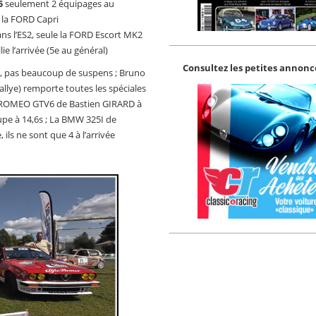
5
seulement 2 équipages au
 la FORD Capri
s l’ES2, seule la FORD Escort MK2
e l’arrivée (5e au général)
Consultez les petites annonce
, pas beaucoup de suspens ; Bruno
lye) remporte toutes les spéciales
FA ROMEO GTV6 de Bastien GIRARD à
upe à 14,6s ; La BMW 325I de
ils ne sont que 4 à l’arrivée