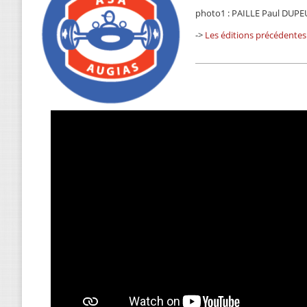
photo1 : PAILLE Paul DUPEU
->
Les éditions précédentes