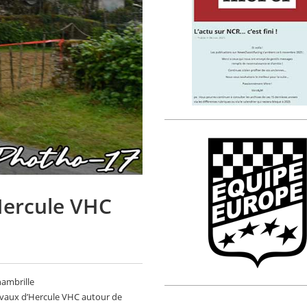
’Hercule VHC
hambrille
ravaux d’Hercule VHC autour de