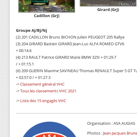
Girard (GrJ)
Cadillon (GrJ)
Groupe Aj/Bj/Nj
(2) 201 CADILLON Bruno BICHON Julien PEUGEOT 205 Rallye
(3) 204 GIRARD Bastien GIRARD Jean-Luc ALFA ROMEO GTV6
+ 00:14.6
(4) 213 RAULT Patrice GIRARD Marie BMW 325I + 01:29.7
/ + 01:15.1
(6) 209 GUERIN Maxime SAVINEAU Thomas RENAULT Super 5 GT T
+ 02:57.0 / + 01:27.3
->
Classement général VHC
->
Tous les classements VHC 2021
->
Liste des 15 engagés VHC
Organisation : ASA AUGIAS
Photos :
Jean-Jacques Brun