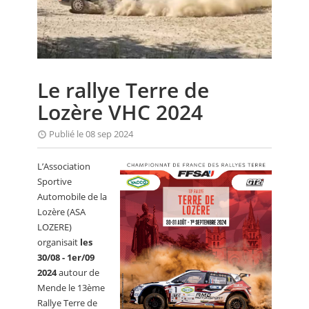
CALENDRIER
FOCUS
VIDEO
Le rallye Terre de
ANNUAIRES
Lozère VHC 2024
PETITES ANNONCES
Publié le 08 sep 2024
L’Association
Sportive
Automobile de la
Lozère (ASA
LOZERE)
organisait
les
30/08 - 1er/09
2024
autour de
Mende le 13ème
Rallye Terre de