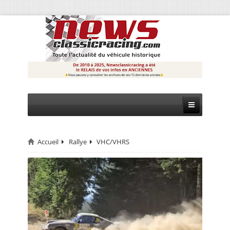
Accueil
Rallye
VHC/VHRS
CIRCUIT
RALLYE
MONTAGNE
EVÈNEMENTS