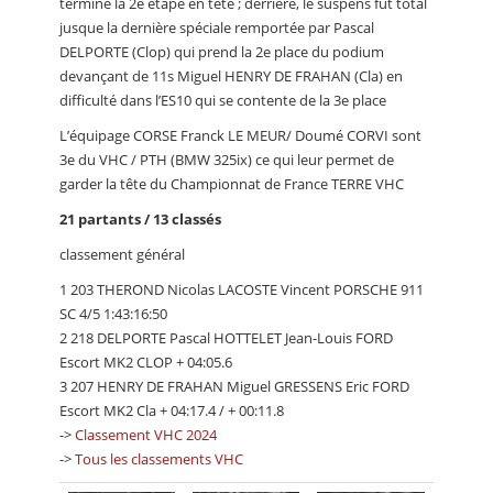
termine la 2e étape en tête ; derrière, le suspens fut total
jusque la dernière spéciale remportée par Pascal
DELPORTE (Clop) qui prend la 2e place du podium
devançant de 11s Miguel HENRY DE FRAHAN (Cla) en
difficulté dans l’ES10 qui se contente de la 3e place
L’équipage CORSE Franck LE MEUR/ Doumé CORVI sont
3e du VHC / PTH (BMW 325ix) ce qui leur permet de
garder la tête du Championnat de France TERRE VHC
21 partants / 13 classés
classement général
1 203 THEROND Nicolas LACOSTE Vincent PORSCHE 911
SC 4/5 1:43:16:50
2 218 DELPORTE Pascal HOTTELET Jean-Louis FORD
Escort MK2 CLOP + 04:05.6
3 207 HENRY DE FRAHAN Miguel GRESSENS Eric FORD
Escort MK2 Cla + 04:17.4 / + 00:11.8
->
Classement VHC 2024
->
Tous les classements VHC