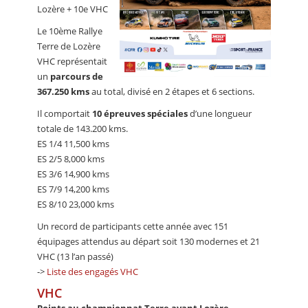
Lozère + 10e VHC
Le 10ème Rallye
Terre de Lozère
VHC représentait
un
parcours de
367.250 kms
au total, divisé en 2 étapes et 6 sections.
Il comportait
10 épreuves spéciales
d’une longueur
totale de 143.200 kms.
ES 1/4 11,500 kms
ES 2/5 8,000 kms
ES 3/6 14,900 kms
ES 7/9 14,200 kms
ES 8/10 23,000 kms
Un record de participants cette année avec 151
équipages attendus au départ soit 130 modernes et 21
VHC (13 l’an passé)
->
Liste des engagés VHC
VHC