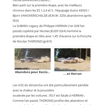
Cécilia GIANNUNA (classic) ;
Bien parti sur la première étape, avec les meilleurs
chronos dans les ES 1,2,4 et 5 , l’équipage Guino KENIS /
Bjorn VANOVERSCHELDE (B.M.W. 325i) abandonne après
l’ES5
La SUBARU Legacy de Philippe HERRAN (1er GrB l’an
passé) copiloté par Nicolas JEUDY (GrA) termine la
première étape en tête avec 1,45’ d’avance sur la Porsche
de Nicolas THEROND (gr4/5)
Abandons pour Kenis...
... et Herran
Les 4 ES du dimanche ont été particulièrement pénible
avec la chaleur et la poussière
soulevée par les voitures ; l’Es7 est fatale à HERRAN ;
Comme l’an passé, THEROND profite des abandons et