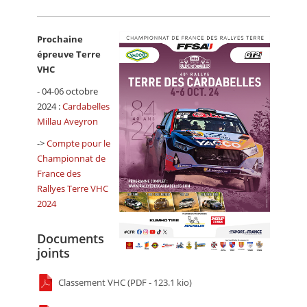
Prochaine
épreuve Terre
VHC
- 04-06 octobre
2024 :
Cardabelles
Millau Aveyron
->
Compte pour le
Championnat de
France des
Rallyes Terre VHC
2024
Documents
joints
Classement VHC (PDF - 123.1 kio)