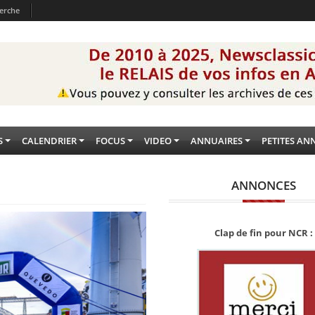
erche
S
CALENDRIER
FOCUS
VIDEO
ANNUAIRES
PETITES AN
ANNONCES
Clap de fin pour NCR :