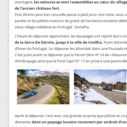
montagne,
les voitures se sont rassemblées au cœur du villa
de l’ancien château fort.
Puis 20 kms plus loin, nouvelle pause à pied pour une visite, sous un
pavées et les petites maisons de granit de l’ancienne enceinte défe
vieux village médiéval du Portugal : Sortelha.
L’heure du déjeuner approchant, les équipages ont rejoint leurs voi
de la Serra De Estrela, jusqu’à la ville de Covilha.
Point d’entrée
d’hiver du Portugal. Un déjeuner les attendait dans une Pousada m
C’est juste avant ce déjeuner que la Ferrari Dino N°14 de « Mauno
d’embrayage ainsi que la Ford Capri N° 17 en proie à une panne éle
Après le déjeuner, c’est avec une grande surprise que pilotes et c
descente,
dans un paysage lunaire recouvert par endroit d’une