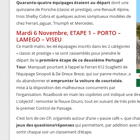
Quarante-quatre équipages étaient au départ
dont une
quinzaine de Porsche (classic et prestige), une Renault Alpine,
trois Shelby Cobra et quelques autres somptueux modèles de
chez Ferrari, Jaguar, Triumph et Mercedes.
Mardi 6 Novembre, ETAPE 1 – PORTO –
LAMEGO – VISEU
Ce mardi matin, les 44 équipages inscrits dans les 2 catégories
« classic et prestige » se sont rassemblés pour prendre le
départ de la
première étape de ce deuxième Portugal
Tour
. Manquait pourtant à l’appel la Ferrari 612 Scaglietti de
l’équipage Sinopoli & De Dreux Breze, qui sur panne moteur, a
du abandonner et
emprunter la voiture de courtoisie
,
mise à la disposition des malheureux concurrents par
l’organisation. Roadbook en main les copilotes ont indiqué une dir
L’objectif : remonter le fleuve Douro, tout en suivant de très près
le premier Control de Passage.
C’est lors de ces CP, organisés autour d’une « pause café », que ch
jeux des questions/réponses
qui permettent, par addition avec l
sortir chaque soir un classement d’étape.