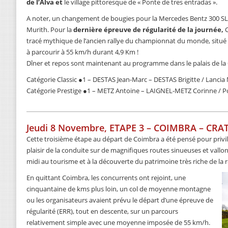
de l’Alva et
le village pittoresque de « Ponte de tres entradas ».
A noter, un changement de bougies pour la Mercedes Bentz 300 SL 
Murith. Pour la
dernière épreuve de régularité de la journée,
C
tracé mythique de l’ancien rallye du championnat du monde, situé d
à parcourir à 55 km/h durant 4,9 Km !
Dîner et repos sont maintenant au programme dans le palais de la
Catégorie Classic ●1 – DESTAS Jean-Marc – DESTAS Brigitte / Lancia
Catégorie Prestige ●1 – METZ Antoine – LAIGNEL-METZ Corinne / 
Jeudi 8 Novembre, ETAPE 3 – COIMBRA – CRA
Cette troisième étape au départ de Coimbra a été pensé pour privi
plaisir de la conduite sur de magnifiques routes sinueuses et vallo
midi au tourisme et à la découverte du patrimoine très riche de la r
En quittant Coimbra, les concurrents ont rejoint, une
cinquantaine de kms plus loin, un col de moyenne montagne
ou les organisateurs avaient prévu le départ d’une épreuve de
régularité (ERR), tout en descente, sur un parcours
relativement simple avec une moyenne imposée de 55 km/h.