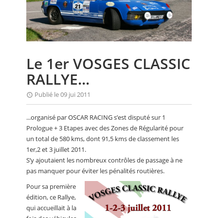
CALENDRIER
FOCUS
VIDEO
Le 1er VOSGES CLASSIC
ANNUAIRES
RALLYE...
PETITES ANNONCES
Publié le 09 jui 2011
...organisé par OSCAR RACING s’est disputé sur 1
Prologue + 3 Etapes avec des Zones de Régularité pour
un total de 580 kms, dont 91,5 kms de classement les
1er,2 et 3 juillet 2011.
S’y ajoutaient les nombreux contrôles de passage à ne
pas manquer pour éviter les pénalités routières.
Pour sa première
édition, ce Rallye,
qui accueillait à la