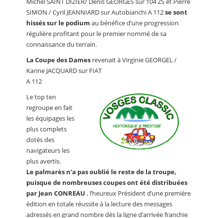
Michel SAINT DIZIER/ Denis GEORGES sur 104 ZS et Pierre
SIMON / Cyril JEANNIARD sur Autobianchi A 112
se sont
hissés sur le podium
au bénéfice d’une progression
régulière profitant pour le premier nommé de sa
connaissance du terrain.
La Coupe des Dames
revenait à Virginie GEORGEL /
Karine JACQUARD sur FIAT
A 112
Le top ten
regroupe en fait
les équipages les
plus complets
dotés des
navigateurs les
plus avertis.
Le palmarès n’a pas oublié le reste de la troupe,
puisque de nombreuses coupes ont été distribuées
par Jean CONREAU
, l’heureux Président d’une première
édition en totale réussite à la lecture des messages
adressés en grand nombre dès la ligne d’arrivée franchie