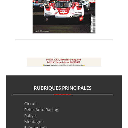
RUBRIQUES PRINCIPALES
Circuit
Peter Auto Racing
Rallye
Montagne
Evènements