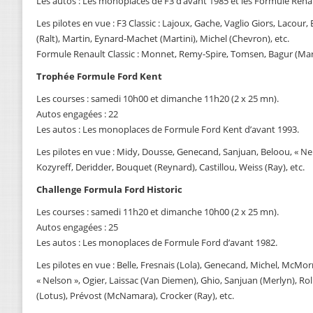
Les autos : Les monoplaces de F3 d’avant 1985 et les Formule Renau
Les pilotes en vue : F3 Classic : Lajoux, Gache, Vaglio Giors, Lacou
(Ralt), Martin, Eynard-Machet (Martini), Michel (Chevron), etc.
Formule Renault Classic : Monnet, Remy-Spire, Tomsen, Bagur (Marti
Trophée Formule Ford Kent
Les courses : samedi 10h00 et dimanche 11h20 (2 x 25 mn).
Autos engagées : 22
Les autos : Les monoplaces de Formule Ford Kent d’avant 1993.
Les pilotes en vue : Midy, Dousse, Genecand, Sanjuan, Beloou, « N
Kozyreff, Deridder, Bouquet (Reynard), Castillou, Weiss (Ray), etc.
Challenge Formula Ford Historic
Les courses : samedi 11h20 et dimanche 10h00 (2 x 25 mn).
Autos engagées : 25
Les autos : Les monoplaces de Formule Ford d’avant 1982.
Les pilotes en vue : Belle, Fresnais (Lola), Genecand, Michel, McMo
« Nelson », Ogier, Laissac (Van Diemen), Ghio, Sanjuan (Merlyn), Ro
(Lotus), Prévost (McNamara), Crocker (Ray), etc.