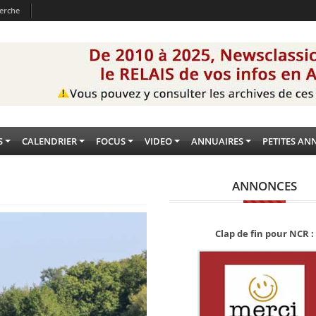
erche
S
CALENDRIER
FOCUS
VIDEO
ANNUAIRES
PETITES AN
ANNONCES
Clap de fin pour NCR :