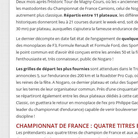
Deux mois après l’Historic Tour de Magny-Cours, où les « ancienne
les mastodontes du Championnat de France Camions, celui de Noga
autrement plus classique.
Répartis entre 11 plateaux
, les diffé
historiques donneront lieu à 21 courses durant le week-end, soit de
30 mn) par plateau, auxquelles s’ajoutera la fameuse endurance de
Le dernier décompte en date fait état de l’engagement de
quelque
des monoplaces de F3, Formule Renault et Formule Ford, des Sport
le point commun est d’avoir été conçues entre les années 50 et la fi
l’enthousiaste et, très connaisseur, public de Nogaro !
Les grilles de départ les plus fournies
sont attendues dans le Tr
annoncées !), sur l’endurance des 200 km et la Roadster Pro Cup, 
les reines de la fête. A Nogaro, ce dernier plateau et celui des Supe
sur les terres de leur organisateur commun. Près d’une cinquant
se répartiront également entre les deux plateaux dédiés à cette ca
Classic, on guettera le retour en monoplace de l’ex pro Philippe Ga
leader du championnat d’endurance) capable de venir bouleverser l’
discipline !
CHAMPIONNAT DE FRANCE : QUATRE TITRES 
Les prétendants aux quatre titres de champion de France et aux au