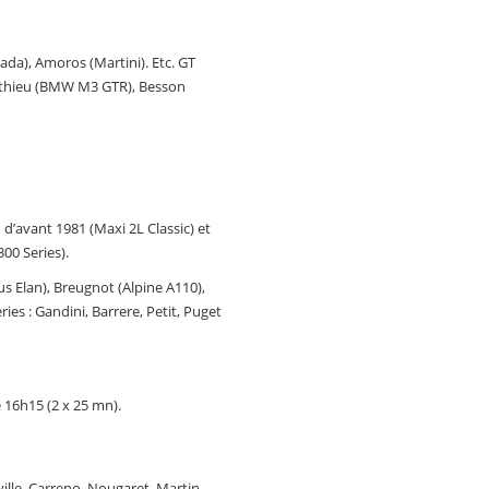
iada), Amoros (Martini). Etc. GT
Mathieu (BMW M3 GTR), Besson
 d’avant 1981 (Maxi 2L Classic) et
00 Series).
us Elan), Breugnot (Alpine A110),
ies : Gandini, Barrere, Petit, Puget
 16h15 (2 x 25 mn).
ville, Carreno, Nougaret, Martin,