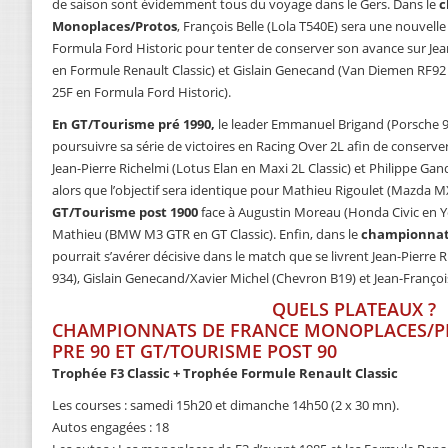
de saison sont évidemment tous du voyage dans le Gers. Dans le
c
Monoplaces/Protos
, François Belle (Lola T540E) sera une nouvelle
Formula Ford Historic pour tenter de conserver son avance sur J
en Formule Renault Classic) et Gislain Genecand (Van Diemen RF92
25F en Formula Ford Historic).
En GT/Tourisme pré 1990,
le leader Emmanuel Brigand (Porsche 91
poursuivre sa série de victoires en Racing Over 2L afin de conser
Jean-Pierre Richelmi (Lotus Elan en Maxi 2L Classic) et Philippe Gan
alors que l’objectif sera identique pour Mathieu Rigoulet (Mazda 
GT/Tourisme post 1900
face à Augustin Moreau (Honda Civic en Y
Mathieu (BMW M3 GTR en GT Classic). Enfin, dans le
championnat 
pourrait s’avérer décisive dans le match que se livrent Jean-Pierre
934), Gislain Genecand/Xavier Michel (Chevron B19) et Jean-Franço
QUELS PLATEAUX ?
CHAMPIONNATS DE FRANCE MONOPLACES/P
PRE 90 ET GT/TOURISME POST 90
Trophée F3 Classic + Trophée Formule Renault Classic
Les courses : samedi 15h20 et dimanche 14h50 (2 x 30 mn).
Autos engagées : 18