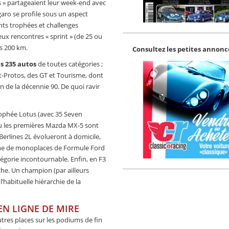
s » partageaient leur week-end avec
ro se profile sous un aspect
rents trophées et challenges
ux rencontres « sprint » (de 25 ou
s 200 km.
Consultez les petites annonce
s 235 autos
de toutes catégories ;
-Protos, des GT et Tourisme, dont
n de la décennie 90. De quoi ravir
ophée Lotus (avec 35 Seven
où les premières Mazda MX-5 sont
rBerlines 2L évolueront à domicile,
aine de monoplaces de Formule Ford
tégorie incontournable. Enfin, en F3
che. Un champion (par ailleurs
habituelle hiérarchie de la
EN LIGNE DE MIRE
tres places sur les podiums de fin