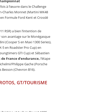
hampionnat
 fois à l’œuvre dans le Challenge
ean-Charles Monnet (Martini MK48
 en Formule Ford Kent et Crosslé
1 RSR) a bien l’intention de
ver son avantage sur le Monégasque
dini (Cooper S en Maxi 1300 Series),
MX-5 en Roadster Pro Cup) en
oungtimers GTI Cup) et Sébastien
de France d’endurance,
l’étape
 Richelmi/Philippe Gache (Porsche
is Besson (Chevron B16).
ROTOS, GT/TOURISME