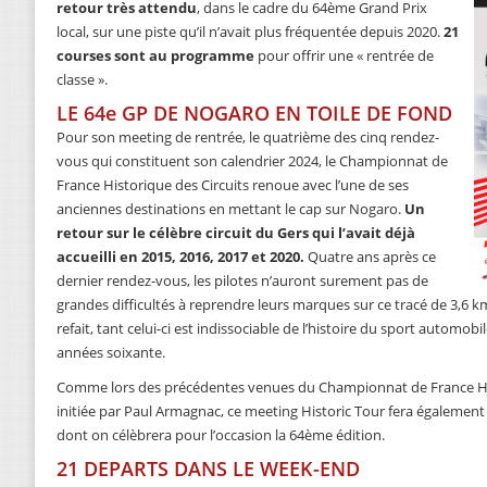
retour très attendu
, dans le cadre du 64ème Grand Prix
local, sur une piste qu’il n’avait plus fréquentée depuis 2020.
21
courses sont au programme
pour offrir une « rentrée de
classe ».
LE 64e GP DE NOGARO EN TOILE DE FOND
Pour son meeting de rentrée, le quatrième des cinq rendez-
vous qui constituent son calendrier 2024, le Championnat de
France Historique des Circuits renoue avec l’une de ses
anciennes destinations en mettant le cap sur Nogaro.
Un
retour sur le célèbre circuit du Gers qui l’avait déjà
accueilli en 2015, 2016, 2017 et 2020.
Quatre ans après ce
dernier rendez-vous, les pilotes n’auront surement pas de
grandes difficultés à reprendre leurs marques sur ce tracé de 3,6 
refait, tant celui-ci est indissociable de l’histoire du sport automo
années soixante.
Comme lors des précédentes venues du Championnat de France Hist
initiée par Paul Armagnac, ce meeting Historic Tour fera également
dont on célèbrera pour l’occasion la 64ème édition.
21 DEPARTS DANS LE WEEK-END