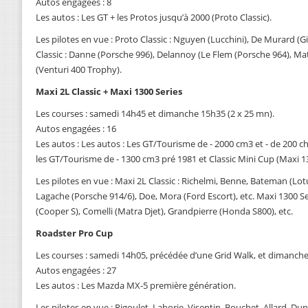
Autos engagées : 8
Les autos : Les GT + les Protos jusqu’à 2000 (Proto Classic).
Les pilotes en vue : Proto Classic : Nguyen (Lucchini), De Murard (G
Classic : Danne (Porsche 996), Delannoy (Le Flem (Porsche 964), 
(Venturi 400 Trophy).
Maxi 2L Classic + Maxi 1300 Series
Les courses : samedi 14h45 et dimanche 15h35 (2 x 25 mn).
Autos engagées : 16
Les autos : Les autos : Les GT/Tourisme de - 2000 cm3 et - de 200 ch
les GT/Tourisme de - 1300 cm3 pré 1981 et Classic Mini Cup (Maxi 13
Les pilotes en vue : Maxi 2L Classic : Richelmi, Benne, Bateman (Lot
Lagache (Porsche 914/6), Doe, Mora (Ford Escort), etc. Maxi 1300 Ser
(Cooper S), Comelli (Matra Djet), Grandpierre (Honda S800), etc.
Roadster Pro Cup
Les courses : samedi 14h05, précédée d’une Grid Walk, et dimanche
Autos engagées : 27
Les autos : Les Mazda MX-5 première génération.
Les pilotes en vue : Rigoulet, Laborie, Visentin, Bouchet, Allard, Dur