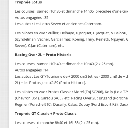
Trophée Lotus
Les courses : samedi 16h35 et dimanche 14h05, précédée d’une Grid
Autos engagées : 35
Les autos : Les Lotus Seven et anciennes Caterham.
Les pilotes en vue : Vulliez, Delhaye, X.Jacquet, C.Jacquet, N.Beloou,
Szyndelman, Vacher, Garcia Imaz, Koenig, Thiry, Peinetti, Nguyen, G
Seven), C.Jan (Caterham), etc.
Racing Over 2L + Proto Historic
Les courses : samedi 10h40 et dimanche 10h40 (2 x 25 mn).
Autos engagées : 14
Les autos : Les GT/Tourisme de + 2000 cm3 (et les - 2000 cm3 de + 
2L) + les Protos jusqu’à 89 (Proto Historic).
Les pilotes en vue : Protos Classic : Morel (Toj SC206), Kolly (Lola T
(Chevron B61), Garsou (ACE), etc. Racing Over 2L : Brigand (Porsche
Regnier (Porsche 910), Dusailly, Calas, Dupuy (Ford Escort RS), Daux
Trophée GT Classic + Proto Classic
Les courses : dimanche 8h40 et 16h55 (2 x 25 mn).