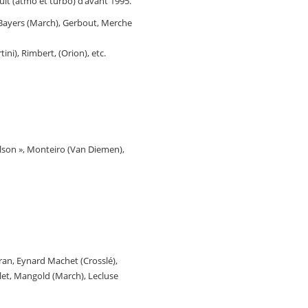
lt (atmo et turbo) d’avant 1995.
r, Bayers (March), Gerbout, Merche
ni), Rimbert, (Orion), etc.
elson », Monteiro (Van Diemen),
rran, Eynard Machet (Crosslé),
llet, Mangold (March), Lecluse