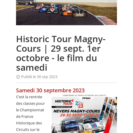
CALENDRIER
FOCUS
VIDEO
Historic Tour Magny-
ANNUAIRES
Cours | 29 sept. 1er
PETITES ANNONCES
octobre - le film du
samedi
Publié le 30 sep 2023
Samedi 30 septembre 2023
C’est la rentrée
des classes pour
le Championnat
de France
Historique des
Circuits sur le