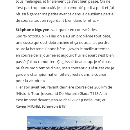
tous mélangés, et finalement ça s’est bien passé. On ne
s’est pas trop bousculé, je suis remonté petit à petit et j’ai
réussi à garder ma petite avance dans la deuxième partie
de course tout en regardant bien dans le rétro. »
Stéphane Nguyen
, vainqueur en course 2 des
SportProtosCup : « Hier on a eu un problème tout bête,
une cosse qui s’est débranchée et ça nous a fait perdre
toute la batterie. Panne bête… J’avais le meilleur temps
en course de la journée et aujourd‘hui le départ s’est bien
passé, j’ai pu remonter ! Ça glissait beaucoup, je n’ai pas
pu faire mon temps d’hier, mais content du résultat car je
garde le championnat en tête et reste dans la course
pour la victoire. »
Hier soir avait lieu l’avant dernière course des 200 km de
l’Historic Tour, Josserand De Murard (Giada T118 Alfa)
s’est imposé devant Jean-Michel Villot (Osella PA8) et
Xavier MICHEL (Chevron B19).