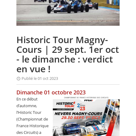
CALENDRIER
FOCUS
VIDEO
Historic Tour Magny-
ANNUAIRES
Cours | 29 sept. 1er oct
PETITES ANNONCES
- le dimanche : verdict
en vue !
Publié le 01 oct 2023
Dimanche 01 octobre 2023
En ce début
d’automne,
l’Historic Tour
(Championnat de
France Historique
des Circuits) a