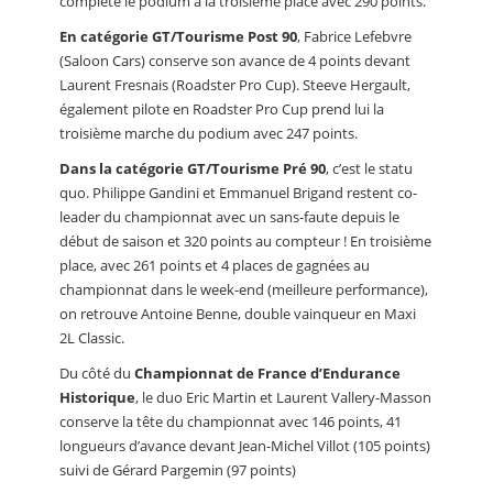
complète le podium à la troisième place avec 290 points.
En catégorie GT/Tourisme Post 90
, Fabrice Lefebvre
(Saloon Cars) conserve son avance de 4 points devant
Laurent Fresnais (Roadster Pro Cup). Steeve Hergault,
également pilote en Roadster Pro Cup prend lui la
troisième marche du podium avec 247 points.
Dans la catégorie GT/Tourisme Pré 90
, c’est le statu
quo. Philippe Gandini et Emmanuel Brigand restent co-
leader du championnat avec un sans-faute depuis le
début de saison et 320 points au compteur ! En troisième
place, avec 261 points et 4 places de gagnées au
championnat dans le week-end (meilleure performance),
on retrouve Antoine Benne, double vainqueur en Maxi
2L Classic.
Du côté du
Championnat de France d’Endurance
Historique
, le duo Eric Martin et Laurent Vallery-Masson
conserve la tête du championnat avec 146 points, 41
longueurs d’avance devant Jean-Michel Villot (105 points)
suivi de Gérard Pargemin (97 points)