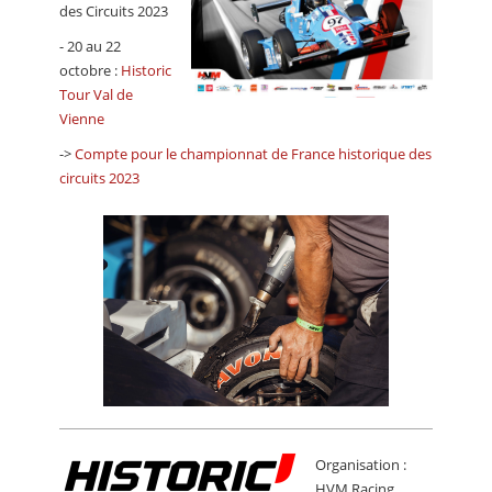
des Circuits 2023
- 20 au 22
octobre :
Historic
Tour Val de
Vienne
->
Compte pour le championnat de France historique des
circuits 2023
Organisation :
HVM Racing