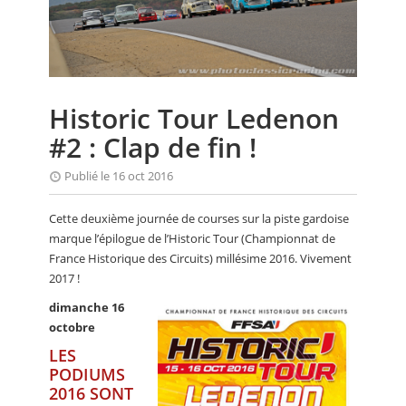
CALENDRIER
FOCUS
VIDEO
Historic Tour Ledenon
ANNUAIRES
#2 : Clap de fin !
PETITES ANNONCES
Publié le 16 oct 2016
Cette deuxième journée de courses sur la piste gardoise
marque l’épilogue de l’Historic Tour (Championnat de
France Historique des Circuits) millésime 2016. Vivement
2017 !
dimanche 16
octobre
LES
PODIUMS
2016 SONT