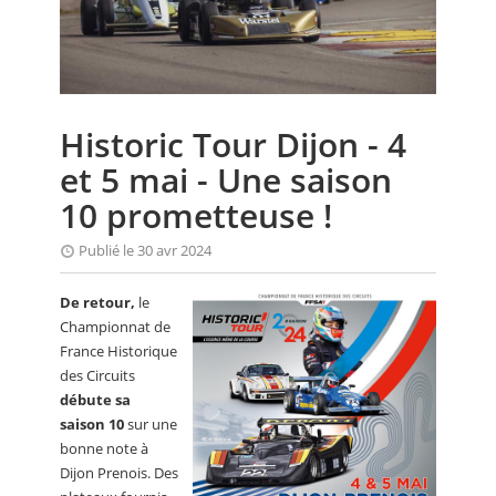
CALENDRIER
FOCUS
VIDEO
Historic Tour Dijon - 4
ANNUAIRES
et 5 mai - Une saison
PETITES ANNONCES
10 prometteuse !
Publié le 30 avr 2024
De retour,
le
Championnat de
France Historique
des Circuits
débute sa
saison 10
sur une
bonne note à
Dijon Prenois. Des