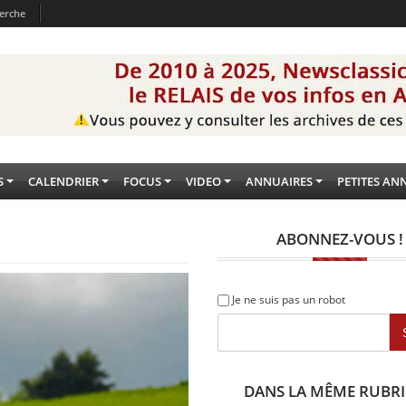
erche
S
CALENDRIER
FOCUS
VIDEO
ANNUAIRES
PETITES AN
ABONNEZ-VOUS !
Je ne suis pas un robot
DANS LA MÊME RUBR