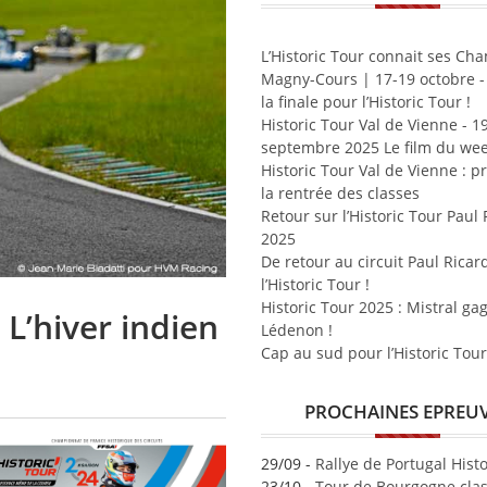
L’Historic Tour connait ses Ch
Magny-Cours | 17-19 octobre -
la finale pour l’Historic Tour !
Historic Tour Val de Vienne - 1
septembre 2025 Le film du wee
Historic Tour Val de Vienne : p
la rentrée des classes
Retour sur l’Historic Tour Paul 
2025
De retour au circuit Paul Ricar
l’Historic Tour !
Historic Tour 2025 : Mistral ga
 L’hiver indien
Lédenon !
Cap au sud pour l’Historic Tour
PROCHAINES EPREU
29/09 -
Rallye de Portugal Hist
23/10 -
Tour de Bourgogne clas