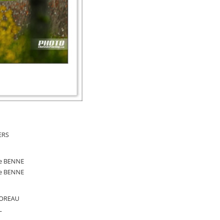
ERS
ne BENNE
ne BENNE
 MOREAU
L