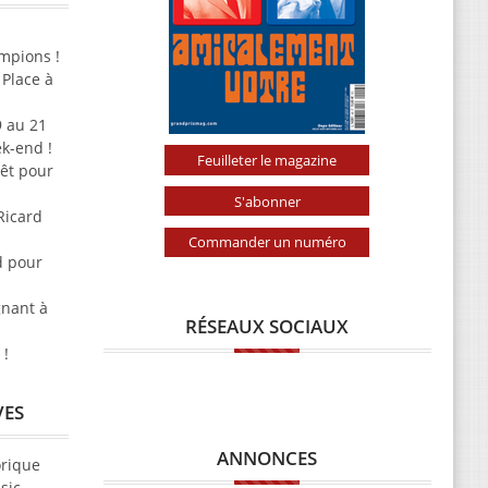
ampions !
 Place à
9 au 21
k-end !
Feuilleter le magazine
rêt pour
S'abonner
Ricard
Commander un numéro
d pour
gnant à
RÉSEAUX SOCIAUX
 !
VES
ANNONCES
orique
sic