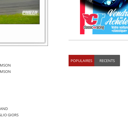
POPULAIRES
RECENTS
 SAMSON
 SAMSON
ECAND
AGLIO GIORS