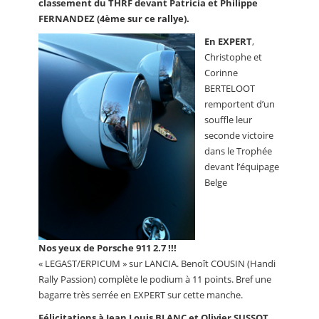
classement du THRF devant Patricia et Philippe
FERNANDEZ (4ème sur ce rallye).
En EXPERT
,
Christophe et
Corinne
BERTELOOT
remportent d’un
souffle leur
seconde victoire
dans le Trophée
devant l’équipage
Belge
Nos yeux de Porsche 911 2.7 !!!
« LEGAST/ERPICUM » sur LANCIA. Benoît COUSIN (Handi
Rally Passion) complète le podium à 11 points. Bref une
bagarre très serrée en EXPERT sur cette manche.
Félicitations à Jean Louis BLANC et Olivier SUSSOT
,