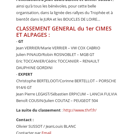
ainsi qu’à tous les bénévoles, pour cette belle
organisation, dans la lignée des rallyes du Trophée et à
bientôt dans le JURA et les BOUCLES DE LOIRE…
CLASSEMENT GENERAL du 1er CIMES
ET ALPAGES :
-
GT
Jean VERRIER/Marie VERRIER – VW COX CABRIO
Julien PINAUD/Robin ROSNOBLET – MGB GT
Eric TOCCANIER/Cédric TOCCANIER – RENAULT
DAUPHINE GORDINI
-
EXPERT
Christophe BERTELOOT/Corinne BERTELLOT – PORSCHE
914/6 GT
Jean Pierre LEGAST/Sébastien ERPICUM – LANCIA FULVIA
Benoît COUSIN/Julien COUTAZ – PEUGEOT 504
La suite du classement
:
http://www.thrf.fr/
Contact :
Olivier SUSSOT / JeanLouis BLANC
Contacter par
Email