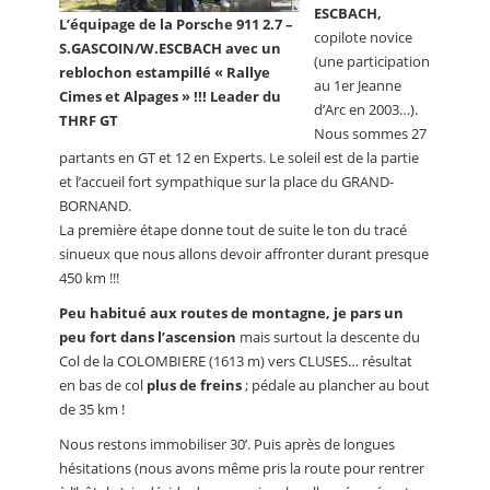
ESCBACH,
L’équipage de la Porsche 911 2.7 –
copilote novice
S.GASCOIN/W.ESCBACH avec un
(une participation
reblochon estampillé « Rallye
au 1er Jeanne
Cimes et Alpages » !!! Leader du
d’Arc en 2003…).
THRF GT
Nous sommes 27
partants en GT et 12 en Experts. Le soleil est de la partie
et l’accueil fort sympathique sur la place du GRAND-
BORNAND.
La première étape donne tout de suite le ton du tracé
sinueux que nous allons devoir affronter durant presque
450 km !!!
Peu habitué aux routes de montagne, je pars un
peu fort dans l’ascension
mais surtout la descente du
Col de la COLOMBIERE (1613 m) vers CLUSES… résultat
en bas de col
plus de freins
; pédale au plancher au bout
de 35 km !
Nous restons immobiliser 30’. Puis après de longues
hésitations (nous avons même pris la route pour rentrer