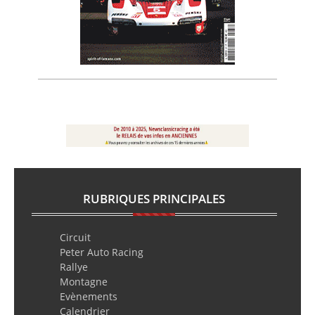
RUBRIQUES PRINCIPALES
Circuit
Peter Auto Racing
Rallye
Montagne
Evènements
Calendrier