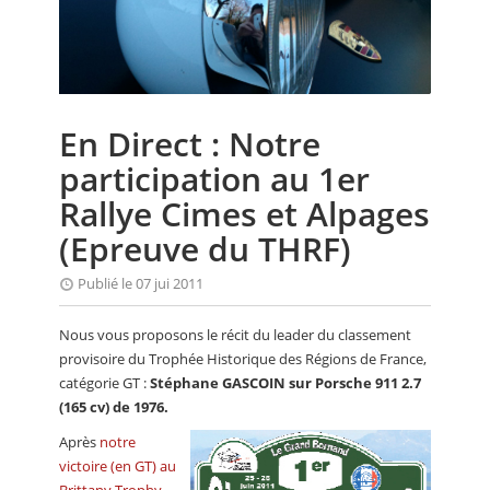
CALENDRIER
FOCUS
VIDEO
En Direct : Notre
ANNUAIRES
participation au 1er
PETITES ANNONCES
Rallye Cimes et Alpages
(Epreuve du THRF)
Publié le 07 jui 2011
Nous vous proposons le récit du leader du classement
provisoire du Trophée Historique des Régions de France,
catégorie GT :
Stéphane GASCOIN sur Porsche 911 2.7
(165 cv) de 1976.
Après
notre
victoire (en GT) au
Brittany Trophy