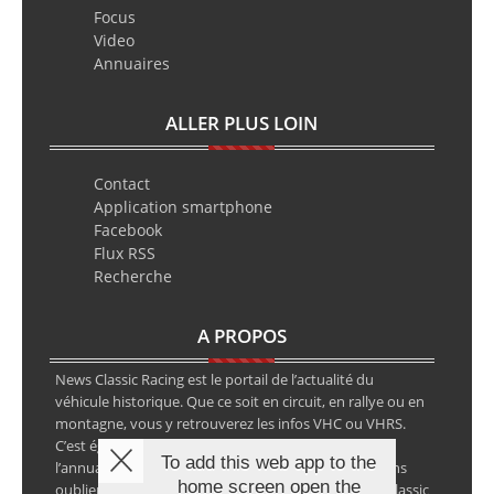
Focus
Video
Annuaires
ALLER PLUS LOIN
Contact
Application smartphone
Facebook
Flux RSS
Recherche
A PROPOS
News Classic Racing est le portail de l’actualité du
véhicule historique. Que ce soit en circuit, en rallye ou en
montagne, vous y retrouverez les infos VHC ou VHRS.
C’est également le calendrier des épreuves ainsi que
To add this web app to the
l’annuaire des spécialistes de la voiture ancienne, sans
home screen open the
oublier les petites annonces avec notre partenaire Classic