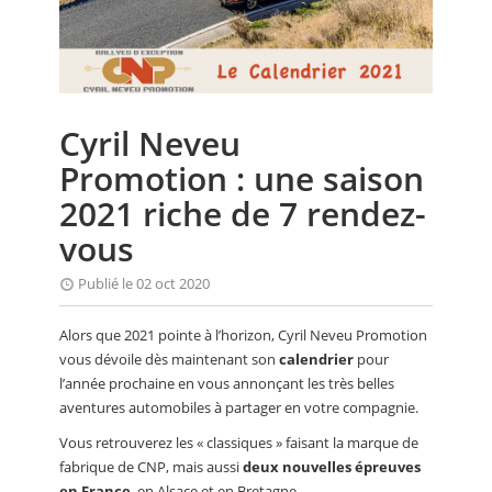
CALENDRIER
FOCUS
VIDEO
Cyril Neveu
ANNUAIRES
Promotion : une saison
PETITES ANNONCES
2021 riche de 7 rendez-
vous
Publié le 02 oct 2020
Alors que 2021 pointe à l’horizon, Cyril Neveu Promotion
vous dévoile dès maintenant son
calendrier
pour
l’année prochaine en vous annonçant les très belles
aventures automobiles à partager en votre compagnie.
Vous retrouverez les « classiques » faisant la marque de
fabrique de CNP, mais aussi
deux nouvelles épreuves
en France
, en Alsace et en Bretagne.