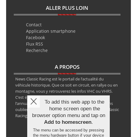
ALLER PLUS LOIN
Contact
Application smartphone
Facebook
Flux RSS
Recherche
A PROPOS
News Classic Racing est le portail de l’actualité du
véhicule historique. Que ce soit en circuit, en rallye ou en
montagne, vous y retrouverez les infos VHC ou VHRS.
C’est également le calendrier des épreuves ainsi que
To add this web app to the
l’annuaire des spécialistes de la voiture ancienne, sans
home screen open the
oublier les petites annonces avec notre partenaire Classic
browser option menu and tap on
Racing Annonces.
Add to homescreen
.
The menu can be accessed by pressing
the menu hardware button if your device