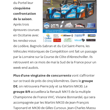
du Portel leur
cinquième
confrontation
de la saison
.
Après trois
épreuves courues
en Occitanie avec
les rendez-vous
de Lodève, Bagnols-Sabran et du Col Saint-Pierre, les
Véhicules Historiques de Compétition ont fait un passage
par la Lorraine sur la Course de Côte d’Abreschviller. Ils
retrouvent en ce mois de mai la Sud de la France pour un
week-end audois.
Plus d’une vingtaine de concurrents
vont s’affronter
sur ce tracé de près de cinq kilomètres. Dans le
groupe
DE
, on retrouvera Pierre Joly et sa Martini MK30. Le
groupe 8/9
accueillera la Renault MK15 de la multiple
Championne de France VHC, Viviane Bonnardel, qui sera
accompagnée par les Martini MK33 de Jean-François
Taponard et MK30 de Gilles Cursoux. Jean-Charles Massu