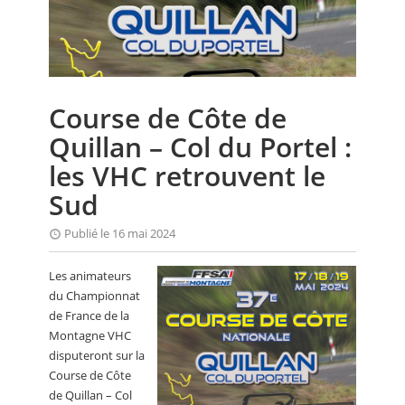
CALENDRIER
FOCUS
VIDEO
Course de Côte de
ANNUAIRES
Quillan – Col du Portel :
PETITES ANNONCES
les VHC retrouvent le
Sud
Publié le 16 mai 2024
Les animateurs
du Championnat
de France de la
Montagne VHC
disputeront sur la
Course de Côte
de Quillan – Col