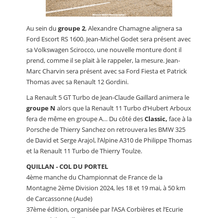
Au sein du
groupe 2
, Alexandre Chamagne alignera sa
Ford Escort RS 1600. Jean-Michel Godet sera présent avec
sa Volkswagen Scirocco, une nouvelle monture dont il
prend, comme il se plait à le rappeler, la mesure. Jean-
Marc Charvin sera présent avec sa Ford Fiesta et Patrick
Thomas avec sa Renault 12 Gordini.
La Renault 5 GT Turbo de Jean-Claude Gaillard animera le
groupe N
alors que la Renault 11 Turbo d’Hubert Arboux
fera de même en groupe A… Du côté des
Classic,
face à la
Porsche de Thierry Sanchez on retrouvera les BMW 325
de David et Serge Arajol, l’Alpine A310 de Philippe Thomas
et la Renault 11 Turbo de Thierry Toulze.
QUILLAN - COL DU PORTEL
4ème manche du Championnat de France de la
Montagne 2ème Division 2024, les 18 et 19 mai, à 50 km
de Carcassonne (Aude)
37ème édition, organisée par l’ASA Corbières et l’Ecurie