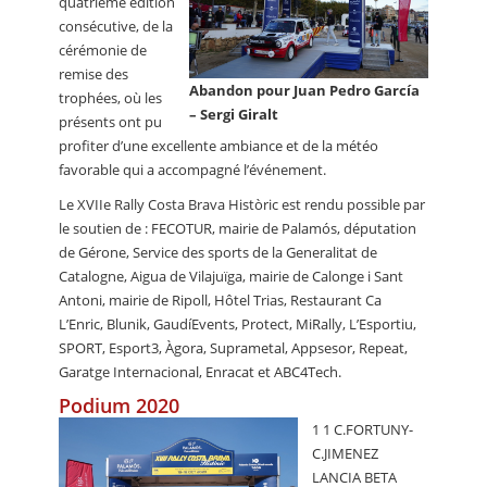
quatrième édition
consécutive, de la
cérémonie de
remise des
Abandon pour Juan Pedro García
trophées, où les
– Sergi Giralt
présents ont pu
profiter d’une excellente ambiance et de la météo
favorable qui a accompagné l’événement.
Le XVIIe Rally Costa Brava Històric est rendu possible par
le soutien de : FECOTUR, mairie de Palamós, députation
de Gérone, Service des sports de la Generalitat de
Catalogne, Aigua de Vilajuïga, mairie de Calonge i Sant
Antoni, mairie de Ripoll, Hôtel Trias, Restaurant Ca
L’Enric, Blunik, GaudíEvents, Protect, MiRally, L’Esportiu,
SPORT, Esport3, Àgora, Suprametal, Appsesor, Repeat,
Garatge Internacional, Enracat et ABC4Tech.
Podium 2020
1 1 C.FORTUNY-
C.JIMENEZ
LANCIA BETA