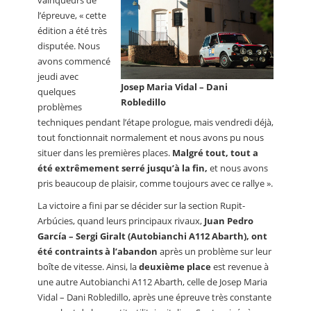
vainqueurs de
l’épreuve, « cette
édition a été très
disputée. Nous
avons commencé
jeudi avec
Josep Maria Vidal – Dani
quelques
Robledillo
problèmes
techniques pendant l’étape prologue, mais vendredi déjà,
tout fonctionnait normalement et nous avons pu nous
situer dans les premières places.
Malgré tout, tout a
été extrêmement serré jusqu’à la fin,
et nous avons
pris beaucoup de plaisir, comme toujours avec ce rallye ».
La victoire a fini par se décider sur la section Rupit-
Arbúcies, quand leurs principaux rivaux,
Juan Pedro
García – Sergi Giralt (Autobianchi A112 Abarth), ont
été contraints à l’abandon
après un problème sur leur
boîte de vitesse. Ainsi, la
deuxième place
est revenue à
une autre Autobianchi A112 Abarth, celle de Josep Maria
Vidal – Dani Robledillo, après une épreuve très constante