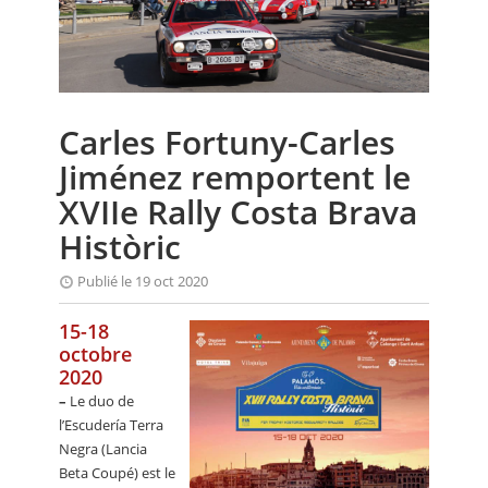
CALENDRIER
FOCUS
VIDEO
Carles Fortuny-Carles
ANNUAIRES
Jiménez remportent le
PETITES ANNONCES
XVIIe Rally Costa Brava
Històric
Publié le 19 oct 2020
15-18
octobre
2020
–
Le duo de
l’Escudería Terra
Negra (Lancia
Beta Coupé) est le