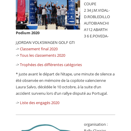
COUPE
2 34 J.M.VIDAL-
D.ROBLEDILLO
AUTOBIANCHI
A112 ABARTH
Podium 2020
3 6 E.POVEDA-
J.JORDAN VOLKSWAGEN GOLF GTI
->
Classement final 2020
->
Tous les classements 2020
->
Trophées des différentes catégories
* juste avant le départ de l’étape, une minute de silence a
été observée en mémoire de la copilote valencienne
Laura Salvo, décédée le 10 octobre, à la suite d’un
accident survenu lors d’un rallye disputé au Portugal.
->
Liste des engagés 2020
organisation :
Rally Classics