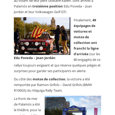
au volant de leur petit utilitaire italien. Sont arrivés à
Palamós en
troisième position
Edu Poveda – Joan
Jordán et leur Volkswagen Golf GTI.
Finalement,
49
équipages de
voitures et
motos de
collection ont
franchi la ligne
d’arrivée
(sur les
Edu Poveda – Joan Jordán
80 engagés) de ce
rallye toujours exigeant et qui réserve quelques pièges et
surprises pour garder ses participants en alerte.
Du côté des
motos de collection
, la victoire a été
remportée par Raimon Grifols – David Grifols (BMW
R100GS) du Vilajuïga Rally Team.
Le front de mer
de Palamós a été
le théâtre, pour la