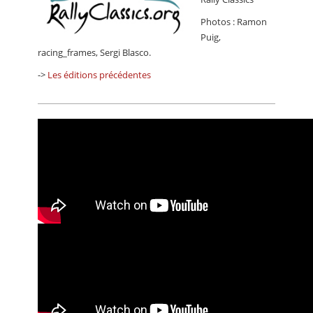
Photos : Ramon
Puig,
racing_frames, Sergi Blasco.
->
Les éditions précédentes