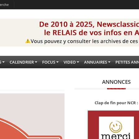
erche
S
CALENDRIER
FOCUS
VIDEO
ANNUAIRES
PETITES AN
ANNONCES
Clap de fin pour NCR :