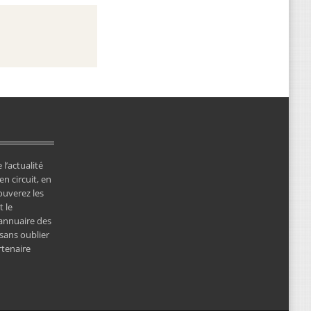
 l’actualité
en circuit, en
ouverez les
 le
’annuaire des
 sans oublier
rtenaire