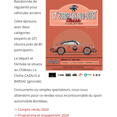
Randonnée de
CALENDRIER
régularité pour
véhicules anciens
FOCUS
Cette épreuve,
VIDEO
avec deux
catégories
ANNUAIRES
(experts et GT)
réunira près de 80
PETITES ANNONCES
participants.
Le Départ et
l’Arrivée se situera
au Château La
Clotte CAZALIS à
BARSAC (gironde)
Concurrents ou simples spectateurs, nous vous
attendons pour ce rendez-vous incontournable du sport
automobile Bordelais.
->
Compte rendu 2024
->
Programme et engagement 2024