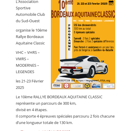
L’Association
CALENDRIER
Sportive
Automobile Club
FOCUS
du Sud-Ouest
VIDEO
organise le 10ème
Rallye Bordeaux
ANNUAIRES
Aquitaine Classic
PETITES ANNONCES
VHC – VHRS –
VMRS –
MODERNES –
LEGENDES
les 21-23 Février
2025
Le 10ème RALLYE BORDEAUX AQUITAINE CLASSIC
représente un parcours de 300 km,
divisé en 4 étapes.
Il comporte 4 épreuves spéciales parcouru 2 fois chacune
d’une longueur totale de 130 km.