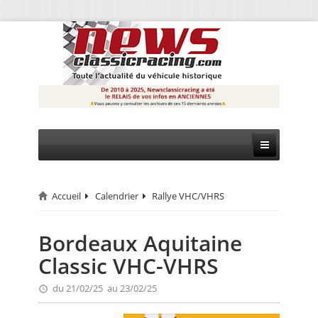
Accueil
Calendrier
Rallye VHC/VHRS
CIRCUIT
RALLYE
Bordeaux Aquitaine
Classic VHC-VHRS
MONTAGNE
du 21/02/25 au 23/02/25
EVÈNEMENTS