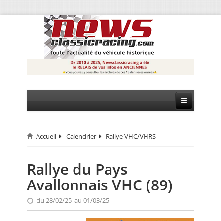
Accueil
Calendrier
Rallye VHC/VHRS
CIRCUIT
RALLYE
Rallye du Pays
Avallonnais VHC (89)
MONTAGNE
du 28/02/25 au 01/03/25
EVÈNEMENTS