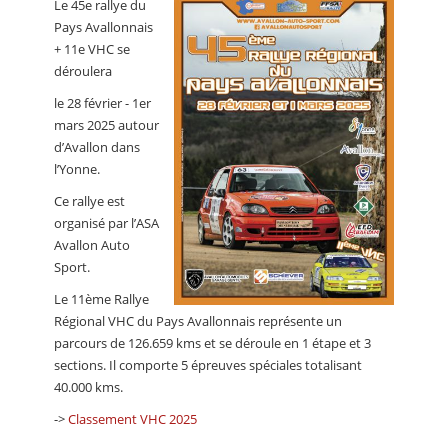
Le 45e rallye du
CALENDRIER
Pays Avallonnais
+ 11e VHC se
FOCUS
déroulera
VIDEO
le 28 février - 1er
mars 2025 autour
ANNUAIRES
d’Avallon dans
l’Yonne.
PETITES ANNONCES
Ce rallye est
organisé par l’ASA
Avallon Auto
Sport.
Le 11ème Rallye
Régional VHC du Pays Avallonnais représente un
parcours de 126.659 kms et se déroule en 1 étape et 3
sections. Il comporte 5 épreuves spéciales totalisant
40.000 kms.
->
Classement VHC 2025