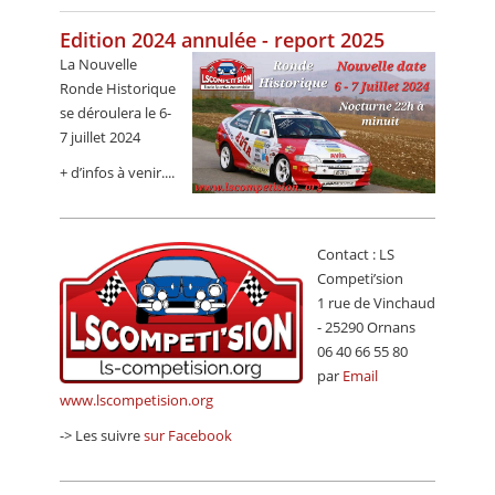
CALENDRIER
Edition 2024 annulée - report 2025
FOCUS
La Nouvelle
Ronde Historique
VIDEO
se déroulera le 6-
7 juillet 2024
ANNUAIRES
+ d’infos à venir....
PETITES ANNONCES
Contact : LS
Competi’sion
1 rue de Vinchaud
- 25290 Ornans
06 40 66 55 80
par
Email
www.lscompetision.org
-> Les suivre
sur Facebook