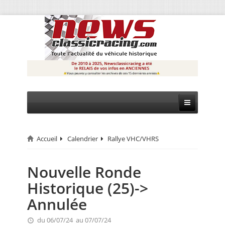
Accueil
Calendrier
Rallye VHC/VHRS
CIRCUIT
RALLYE
Nouvelle Ronde
Historique (25)->
MONTAGNE
Annulée
EVÈNEMENTS
du 06/07/24 au 07/07/24