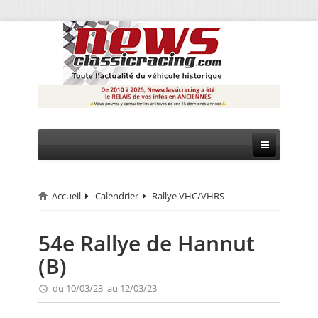
Accueil
Calendrier
Rallye VHC/VHRS
CIRCUIT
RALLYE
54e Rallye de Hannut
(B)
MONTAGNE
du 10/03/23 au 12/03/23
EVÈNEMENTS