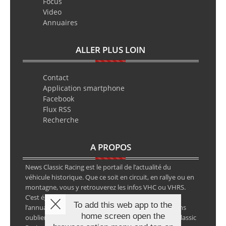
Focus
Video
Annuaires
ALLER PLUS LOIN
Contact
Application smartphone
Facebook
Flux RSS
Recherche
A PROPOS
News Classic Racing est le portail de l’actualité du
véhicule historique. Que ce soit en circuit, en rallye ou en
montagne, vous y retrouverez les infos VHC ou VHRS.
C’est également le calendrier des épreuves ainsi que
To add this web app to the
l’annuaire des spécialistes de la voiture ancienne, sans
home screen open the
oublier les petites annonces avec notre partenaire Classic