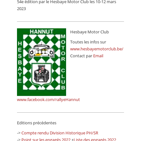
54e édition par le Hesbaye Motor Club les 10-12 mars
CALENDRIER
2023
FOCUS
VIDEO
Hesbaye Motor Club
Toutes les infos sur
ANNUAIRES
www.hesbayemotorclub.be/
PETITES ANNONCES
Contact par
Email
www.facebook.com/rallyeHannut
Editions précédentes
->
Compte rendu Division Historique PH/SR
->
Point sur les engagés 2022
+
Liste des engagés 2022