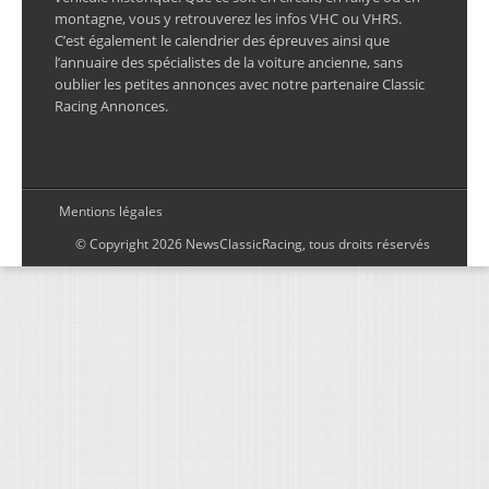
montagne, vous y retrouverez les infos VHC ou VHRS.
C’est également le calendrier des épreuves ainsi que
l’annuaire des spécialistes de la voiture ancienne, sans
oublier les petites annonces avec notre partenaire Classic
Racing Annonces.
Mentions légales
© Copyright 2026 NewsClassicRacing, tous droits réservés