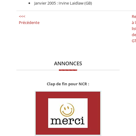
Janvier 2005 : Irvine Laidlaw (GB)
<<<
Re
Précédente
à 
li
de
G
ANNONCES
Clap de fin pour NCR :