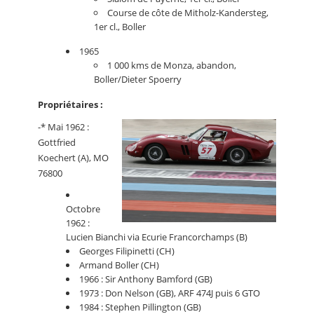
Course de côte de Mitholz-Kandersteg,
1er cl., Boller
1965
1 000 kms de Monza, abandon,
Boller/Dieter Spoerry
Propriétaires :
-* Mai 1962 :
Gottfried
Koechert (A), MO
76800
Octobre
1962 :
Lucien Bianchi via Ecurie Francorchamps (B)
Georges Filipinetti (CH)
Armand Boller (CH)
1966 : Sir Anthony Bamford (GB)
1973 : Don Nelson (GB), ARF 474J puis 6 GTO
1984 : Stephen Pillington (GB)