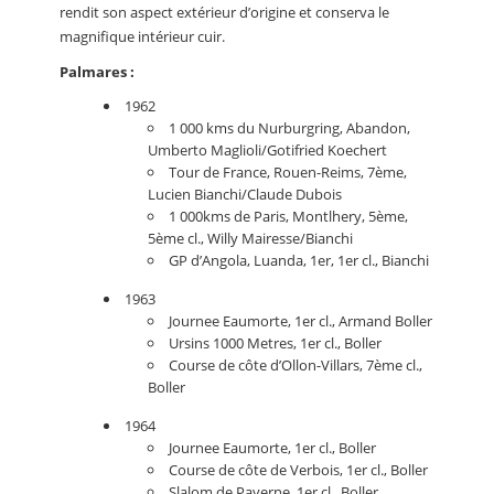
rendit son aspect extérieur d’origine et conserva le
magnifique intérieur cuir.
Palmares :
1962
1 000 kms du Nurburgring, Abandon,
Umberto Maglioli/Gotifried Koechert
Tour de France, Rouen-Reims, 7ème,
Lucien Bianchi/Claude Dubois
1 000kms de Paris, Montlhery, 5ème,
5ème cl., Willy Mairesse/Bianchi
GP d’Angola, Luanda, 1er, 1er cl., Bianchi
1963
Journee Eaumorte, 1er cl., Armand Boller
Ursins 1000 Metres, 1er cl., Boller
Course de côte d’Ollon-Villars, 7ème cl.,
Boller
1964
Journee Eaumorte, 1er cl., Boller
Course de côte de Verbois, 1er cl., Boller
Slalom de Payerne, 1er cl., Boller