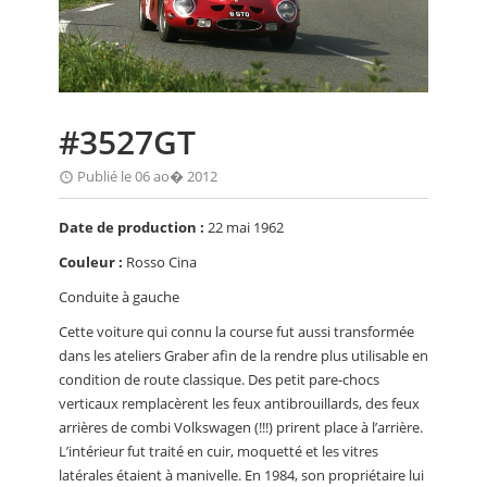
CALENDRIER
FOCUS
VIDEO
#3527GT
ANNUAIRES
Publié le 06 ao� 2012
PETITES ANNONCES
Date de production :
22 mai 1962
Couleur :
Rosso Cina
Conduite à gauche
Cette voiture qui connu la course fut aussi transformée
dans les ateliers Graber afin de la rendre plus utilisable en
condition de route classique. Des petit pare-chocs
verticaux remplacèrent les feux antibrouillards, des feux
arrières de combi Volkswagen (!!!) prirent place à l’arrière.
L’intérieur fut traité en cuir, moquetté et les vitres
latérales étaient à manivelle. En 1984, son propriétaire lui