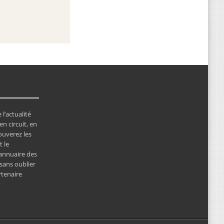
 l’actualité
en circuit, en
ouverez les
 le
’annuaire des
 sans oublier
rtenaire