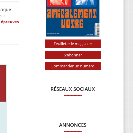
orique
sic
s épreuves
Feuilleter le magazine
S'abonner
Commander un numéro
RÉSEAUX SOCIAUX
ANNONCES