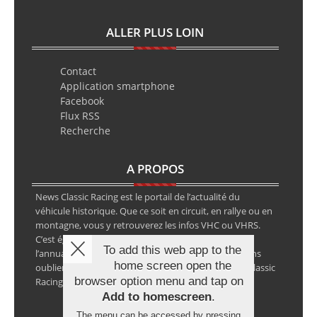
ALLER PLUS LOIN
Contact
Application smartphone
Facebook
Flux RSS
Recherche
A PROPOS
News Classic Racing est le portail de l’actualité du
véhicule historique. Que ce soit en circuit, en rallye ou en
montagne, vous y retrouverez les infos VHC ou VHRS.
C’est également le calendrier des épreuves ainsi que
To add this web app to the
l’annuaire des spécialistes de la voiture ancienne, sans
home screen open the
oublier les petites annonces avec notre partenaire Classic
browser option menu and tap on
Racing Annonces.
Add to homescreen
.
The menu can be accessed by pressing