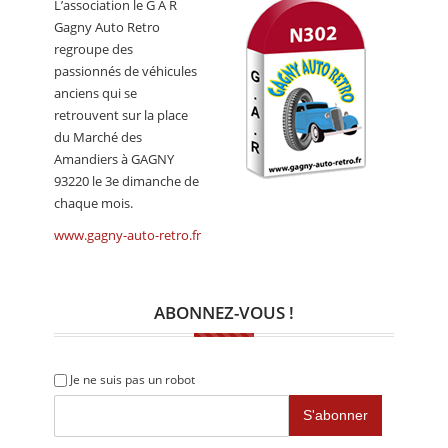
L’association le G A R
CALENDRIER
Gagny Auto Retro
regroupe des
FOCUS
passionnés de véhicules
VIDEO
anciens qui se
retrouvent sur la place
ANNUAIRES
du Marché des
Amandiers à GAGNY
PETITES ANNONCES
93220 le 3e dimanche de
chaque mois.
www.gagny-auto-retro.fr
ABONNEZ-VOUS !
Je ne suis pas un robot