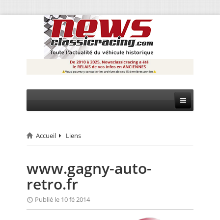
Accueil
Liens
CIRCUIT
RALLYE
www.gagny-auto-
retro.fr
MONTAGNE
Publié le 10 fé 2014
EVÈNEMENTS