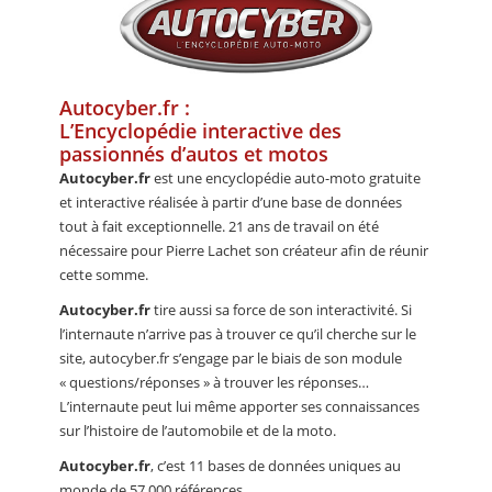
CALENDRIER
FOCUS
VIDEO
Autocyber.fr :
L’Encyclopédie interactive des
ANNUAIRES
passionnés d’autos et motos
Autocyber.fr
est une encyclopédie auto-moto gratuite
PETITES ANNONCES
et interactive réalisée à partir d’une base de données
tout à fait exceptionnelle. 21 ans de travail on été
nécessaire pour Pierre Lachet son créateur afin de réunir
cette somme.
Autocyber.fr
tire aussi sa force de son interactivité. Si
l’internaute n’arrive pas à trouver ce qu’il cherche sur le
site, autocyber.fr s’engage par le biais de son module
« questions/réponses » à trouver les réponses…
L’internaute peut lui même apporter ses connaissances
sur l’histoire de l’automobile et de la moto.
Autocyber.fr
, c’est 11 bases de données uniques au
monde de 57 000 références.