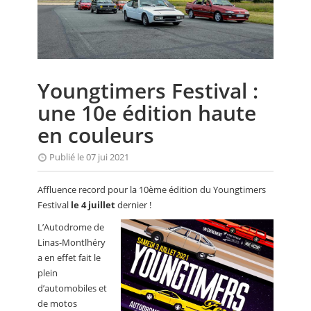
CALENDRIER
FOCUS
VIDEO
Youngtimers Festival :
ANNUAIRES
une 10e édition haute
PETITES ANNONCES
en couleurs
Publié le 07 jui 2021
Affluence record pour la 10ème édition du Youngtimers
Festival
le 4 juillet
dernier !
L’Autodrome de
Linas-Montlhéry
a en effet fait le
plein
d’automobiles et
de motos