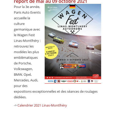
report de mai au 09 octobre 2021
CALENDRIER
Pour la 3e année,
Paris Auto Events
FOCUS
accueille la
culture
VIDEO
germanique avec
ANNUAIRES
le Wagen Fest
Linas-Montlhéry :
PETITES ANNONCES
retrouvez les
modèles les plus
emblématiques
de Porsche,
Volkswagen,
BMW, Opel,
Mercedes, Audi,
pour des
expositions exceptionnelles et des séances de roulages
dédiées.
->
Calendrier 2021 Linas-Montlhéry