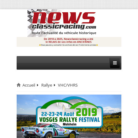
Accueil
Rallye
VHC/VHRS
CIRCUIT
RALLYE
MONTAGNE
EVÈNEMENTS