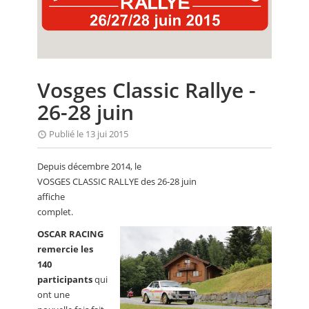
CALENDRIER
FOCUS
VIDEO
Vosges Classic Rallye -
ANNUAIRES
26-28 juin
PETITES ANNONCES
Publié le 13 jui 2015
Depuis décembre 2014, le
VOSGES CLASSIC RALLYE des 26-28 juin
affiche
complet.
OSCAR RACING
remercie les
140
participants
qui
ont une