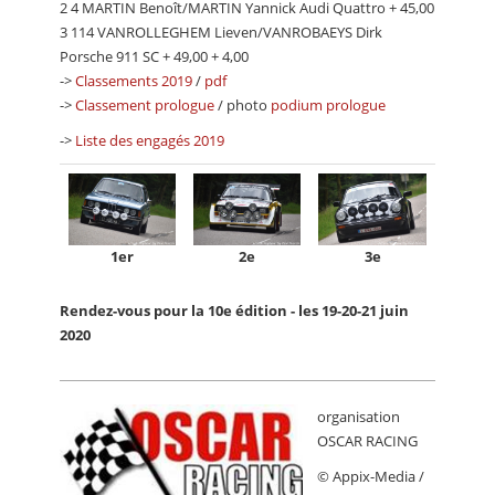
2 4 MARTIN Benoît/MARTIN Yannick Audi Quattro + 45,00
3 114 VANROLLEGHEM Lieven/VANROBAEYS Dirk
Porsche 911 SC + 49,00 + 4,00
->
Classements 2019
/
pdf
->
Classement prologue
/ photo
podium prologue
->
Liste des engagés 2019
1er
2e
3e
Rendez-vous pour la 10e édition - les 19-20-21 juin
2020
organisation
OSCAR RACING
© Appix-Media /