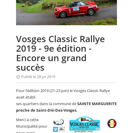
CALENDRIER
FOCUS
VIDEO
Vosges Classic Rallye
ANNUAIRES
2019 - 9e édition -
PETITES ANNONCES
Encore un grand
succès
Publié le 28 jui 2019
Pour l’édition 2019 (21-23 juin) le Vosges Classic Rallye
avait établi
ses quartiers dans la commune de
SAINTE MARGUERITE
proche de Saint-Dié-Des-Vosges.
Merci à cette
Municipalité pour
nous avoir