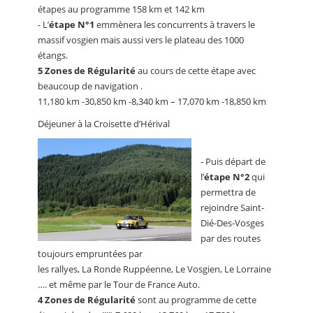
étapes au programme 158 km et 142 km
- L’
étape N°1
emmènera les concurrents à travers le
massif vosgien mais aussi vers le plateau des 1000
étangs.
5 Zones de Régularité
au cours de cette étape avec
beaucoup de navigation .
11,180 km -30,850 km -8,340 km – 17,070 km -18,850 km
Déjeuner à la Croisette d’Hérival
- Puis départ de
l’
étape N°2
qui
permettra de
rejoindre Saint-
Dié-Des-Vosges
par des routes
toujours empruntées par
les rallyes, La Ronde Ruppéenne, Le Vosgien, Le Lorraine
…. et même par le Tour de France Auto.
4 Zones de Régularité
sont au programme de cette