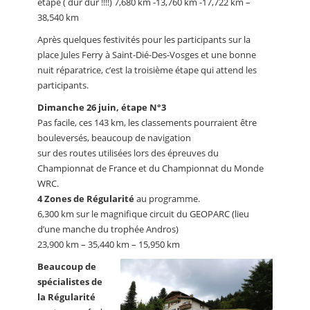
étape ( dur dur !!!!) 7,680 km -13,760 km -17,722 km –
38,540 km
Après quelques festivités pour les participants sur la
place Jules Ferry à Saint-Dié-Des-Vosges et une bonne
nuit réparatrice, c’est la troisième étape qui attend les
participants.
Dimanche 26 juin, étape N°3
Pas facile, ces 143 km, les classements pourraient être
bouleversés, beaucoup de navigation
sur des routes utilisées lors des épreuves du
Championnat de France et du Championnat du Monde
WRC.
4 Zones de Régularité
au programme.
6,300 km sur le magnifique circuit du GEOPARC (lieu
d’une manche du trophée Andros)
23,900 km – 35,440 km – 15,950 km
Beaucoup de
spécialistes de
la Régularité