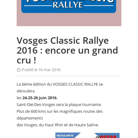
CALENDRIER
FOCUS
VIDEO
Vosges Classic Rallye
ANNUAIRES
2016 : encore un grand
PETITES ANNONCES
cru !
Publié le 16 mar 2016
La 6ème édition du VOSGES CLASSIC RALLYE se
déroulera
les
24-25-26 juin 2016.
Saint-Dié-Des-Vosges sera la plaque tournante
Plus de 600 kms sur les magnifiques routes des
départements
des Vosges, du Haut Rhin et de Haute Saône.