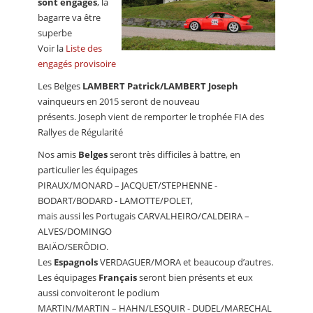
sont engagés
, la
bagarre va être
superbe
Voir la
Liste des
engagés provisoire
Les Belges
LAMBERT Patrick/LAMBERT Joseph
vainqueurs en 2015 seront de nouveau
présents. Joseph vient de remporter le trophée FIA des
Rallyes de Régularité
Nos amis
Belges
seront très difficiles à battre, en
particulier les équipages
PIRAUX/MONARD – JACQUET/STEPHENNE -
BODART/BODARD - LAMOTTE/POLET,
mais aussi les Portugais CARVALHEIRO/CALDEIRA –
ALVES/DOMINGO
BAIÄO/SERÔDIO.
Les
Espagnols
VERDAGUER/MORA et beaucoup d’autres.
Les équipages
Français
seront bien présents et eux
aussi convoiteront le podium
MARTIN/MARTIN – HAHN/LESQUIR - DUDEL/MARECHAL