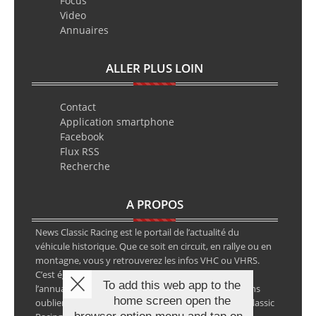
Focus
Video
Annuaires
ALLER PLUS LOIN
Contact
Application smartphone
Facebook
Flux RSS
Recherche
A PROPOS
News Classic Racing est le portail de l’actualité du
véhicule historique. Que ce soit en circuit, en rallye ou en
montagne, vous y retrouverez les infos VHC ou VHRS.
C’est également le calendrier des épreuves ainsi que
To add this web app to the
l’annuaire des spécialistes de la voiture ancienne, sans
home screen open the
oublier les petites annonces avec notre partenaire Classic