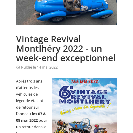
CALENDRIER
FOCUS
VIDEO
Vintage Revival
ANNUAIRES
Montlhéry 2022 - un
PETITES ANNONCES
week-end exceptionnel
Publié le 14 mai 2022
Après trois ans
d’attente, les
véhicules de
légende étaient
de retour sur
l’anneau
les 07 &
08 mai 2022
pour
un retour dans le