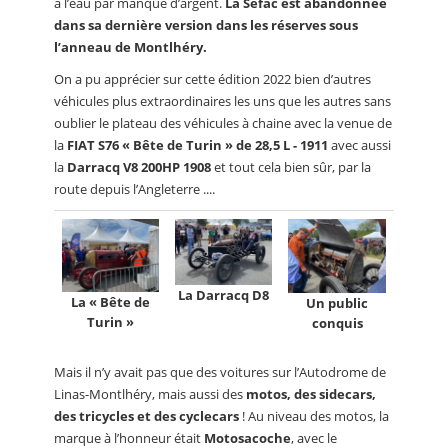
à l’eau par manque d’argent.
La Sefac est abandonnée
dans sa dernière version dans les réserves sous
l’anneau de Montlhéry.
On a pu apprécier sur cette édition 2022 bien d’autres
véhicules plus extraordinaires les uns que les autres sans
oublier le plateau des véhicules à chaine avec la venue de
la
FIAT S76 « Bête de Turin » de 28,5 L - 1911
avec aussi
la
Darracq V8 200HP 1908
et tout cela bien sûr, par la
route depuis l’Angleterre ....
La Darracq D8
La « Bête de
Un public
Turin »
conquis
Mais il n’y avait pas que des voitures sur l’Autodrome de
Linas-Montlhéry, mais aussi des
motos, des sidecars,
des tricycles et des cyclecars
! Au niveau des motos, la
marque à l’honneur était
Motosacoche
, avec le