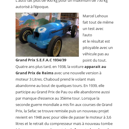
L’auto fait plus de 900 kg pour un maximum de 750 kg
autorisé à l’époque.
Marcel Lehoux
fait tout de même
un test avec
l’auto
et le résultat est
pitoyable avec un
véhicule pas au
Grand Prix S.E.F.A.C 1934/39
point du tout.
Quatre ans plus tard, en 1938, la voiture
apparait au
Grand Prix de Reims
avec une nouvelle version à
moteur 3 Litres. Chaboud prend le volant mais
abandonne au bout de quelques tours. En 1939, elle
participe au Grand Prix de Pau ou elle abandonne aussi
par manque d’essence au 35ème tour. Lorsque la
seconde guerre mondiale a mis fin aux courses de Grand
Prix, la Sefac se trouve remisée puis un nouveau projet
revient en 1948 avec pour idée de passer le moteur à 3,6
litres et le retrait du compresseur mais à nouveau tombe