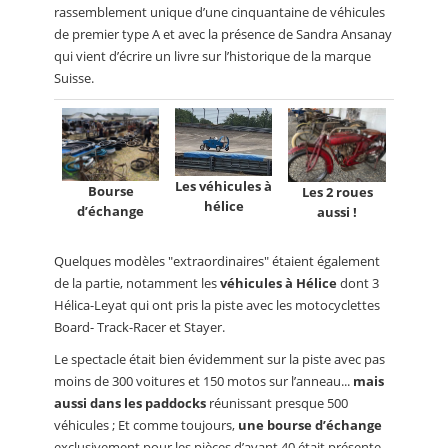
rassemblement unique d’une cinquantaine de véhicules
de premier type A et avec la présence de Sandra Ansanay
qui vient d’écrire un livre sur l’historique de la marque
Suisse.
Les véhicules à
Bourse
Les 2 roues
hélice
d’échange
aussi !
Quelques modèles "extraordinaires" étaient également
de la partie, notamment les
véhicules à Hélice
dont 3
Hélica-Leyat qui ont pris la piste avec les motocyclettes
Board- Track-Racer et Stayer.
Le spectacle était bien évidemment sur la piste avec pas
moins de 300 voitures et 150 motos sur l’anneau...
mais
aussi dans les paddocks
réunissant presque 500
véhicules ; Et comme toujours,
une bourse d’échange
exclusivement pour les pièces d’avant 40 était présente