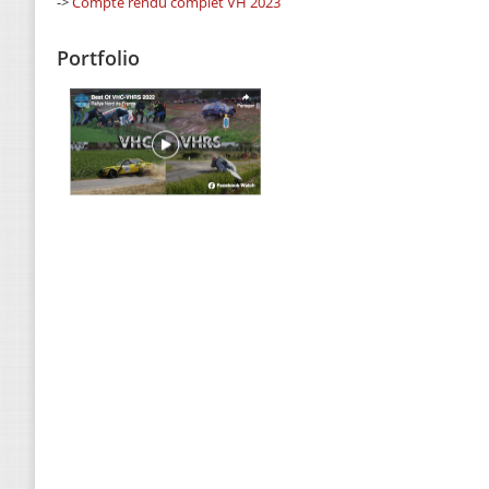
->
Compte rendu complet VH 2023
Portfolio