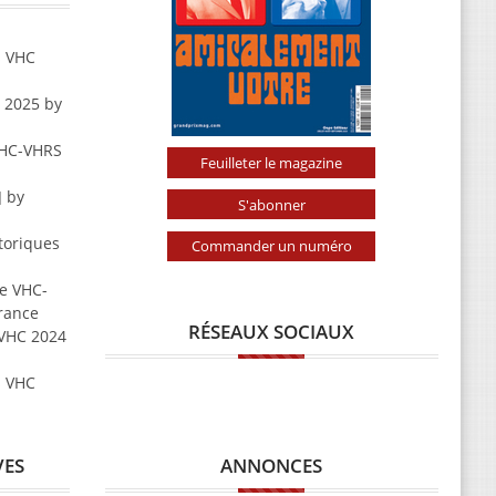
s VHC
 2025 by
VHC-VHRS
Feuilleter le magazine
] by
S'abonner
toriques
Commander un numéro
e VHC-
rance
RÉSEAUX SOCIAUX
 VHC 2024
s VHC
ANNONCES
VES