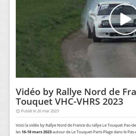
Vidéo by Rallye Nord de Fr
Touquet VHC-VHRS 2023
Publié le 26 mar 2023
Voici la vidéo by Rallye Nord de France du rallye Le Touquet Pas-d
les
16-18 mars 2023
autour de Le Touquet-Paris-Plage dans le Pas-d