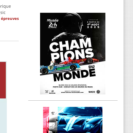
orique
sic
s épreuves