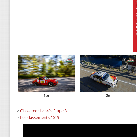
1er
2e
->
Classement après Etape 3
->
Les classements 2019