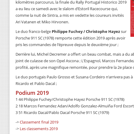
kilomètres parcourus, la finale du Rally Portugal Historico 2019
a eu lieu ce samedi avec le slalom d’Estoril Racecourse qui,
comme la nuit de Sintra, a mis en vedette les coureurs invités
Ari Vatanen et Miko Hirvonen.
Le duo franco-belge
Philippe Fuchey / Christophe Hayez
sur
Porsche 911 SC (1978) remporte cette édition 2019 après avoir
pris les commandes de l’épreuve depuis le deuxième jour ;
Derrière lui, Michel Decremer a offert un beau combat, mais a du a
joint de culasse de son Opel Ascona ; L’Espagnol, Marcos Fernandez
profité, après une magnifique remontée, pour prendre la 2e place
Le duo portugais Paulo Grosso et Susana Cordeiro n’arrivera pas à c
Ricardo et Pablo Dacal ;
Podium 2019
1 44 Philippe Fuchey/Christophe Hayez Porsche 911 SC (1978)
2 18 Marcos Fernandez Adan/Adolfo Gonzalez-Almuiña Ford Escort
3 51 Ricardo Dacal/Pablo Dacal Porsche 911 SC (1979)
->
Classement final 2019
->
Les classements 2019