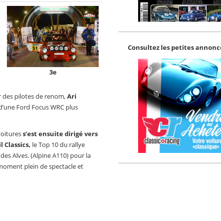
Consultez les petites annonce
3e
r des pilotes de renom,
Ari
d’une Ford Focus WRC plus
voitures
s’est ensuite dirigé vers
l Classics,
le Top 10 du rallye
es Alves. (Alpine A110) pour la
 moment plein de spectacle et