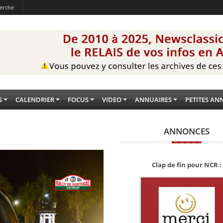
erche
S
CALENDRIER
FOCUS
VIDEO
ANNUAIRES
PETITES AN
ANNONCES
Clap de fin pour NCR :