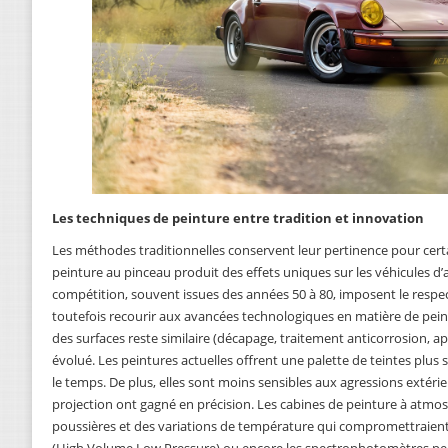
Les techniques de peinture entre tradition et innovation
Les méthodes traditionnelles conservent leur pertinence pour certa
peinture au pinceau produit des effets uniques sur les véhicules d’
compétition, souvent issues des années 50 à 80, imposent le respe
toutefois recourir aux avancées technologiques en matière de pei
des surfaces reste similaire (décapage, traitement anticorrosion, a
évolué. Les peintures actuelles offrent une palette de teintes plus
le temps. De plus, elles sont moins sensibles aux agressions extérieu
projection ont gagné en précision. Les cabines de peinture à atmo
poussières et des variations de température qui compromettraient l
(High Volume Low Pressure) ou encore les spectrophotomètres per