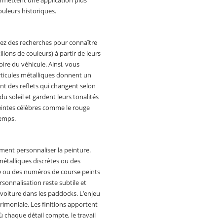
ouleurs historiques.
uez des recherches pour connaître
llons de couleurs) à partir de leurs
oire du véhicule. Ainsi, vous
articules métalliques donnent un
ent des reflets qui changent selon
u soleil et gardent leurs tonalités
eintes célèbres comme le rouge
temps.
rement personnaliser la peinture.
 métalliques discrètes ou des
e ou des numéros de course peints
sonnalisation reste subtile et
 voiture dans les paddocks. L’enjeu
trimoniale. Les finitions apportent
ù chaque détail compte, le travail