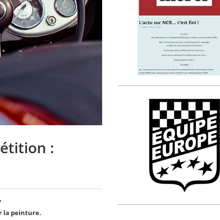
tition :
?
 la peinture.