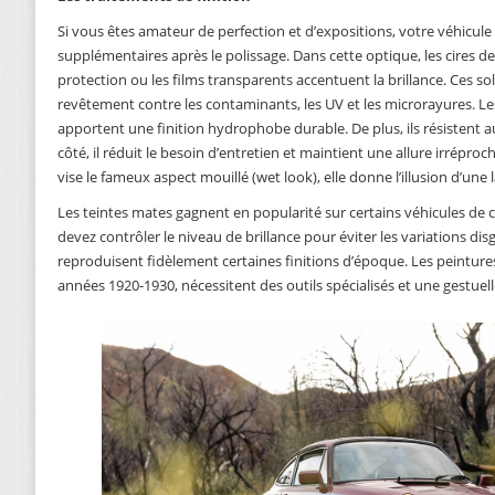
Si vous êtes amateur de perfection et d’expositions, votre véhicule
supplémentaires après le polissage. Dans cette optique, les cires d
protection ou les films transparents accentuent la brillance. Ces s
revêtement contre les contaminants, les UV et les microrayures. Les
apportent une finition hydrophobe durable. De plus, ils résistent 
côté, il réduit le besoin d’entretien et maintient une allure irréproc
vise le fameux aspect mouillé (wet look), elle donne l’illusion d’un
Les teintes mates gagnent en popularité sur certains véhicules de 
devez contrôler le niveau de brillance pour éviter les variations dis
reproduisent fidèlement certaines finitions d’époque. Les peinture
années 1920-1930, nécessitent des outils spécialisés et une gestuell