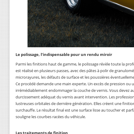
Le polissage, l’indispensable pour un rendu miroir
Parmi les finitions haut de gamme, le polissage révèle toute la profon
est réalisé en plusieurs passes, avec des pâtes à polir de granulomét
microrayures, les défauts de surface et les poussières éventuelle
Ce procédé demande une main experte. Un excès de pression ou u
irrémédiablement endommager la couche de vernis. Vous devez au
durcissement adéquat du vernis avant intervention. Les profession
lustreuses orbitales de dernière génération. Elles créent une fini
surchauffe. Le résultat final est une surface lisse au toucher et par
souligne les courbes racées du véhicule.
Les traitements de finition