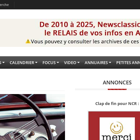
erche
S
CALENDRIER
FOCUS
VIDEO
ANNUAIRES
PETITES AN
ANNONCES
Clap de fin pour NCR :