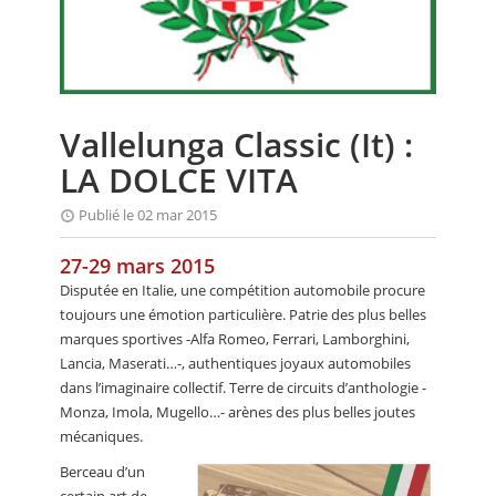
CALENDRIER
FOCUS
VIDEO
Vallelunga Classic (It) :
ANNUAIRES
LA DOLCE VITA
PETITES ANNONCES
Publié le 02 mar 2015
27-29 mars 2015
Disputée en Italie, une compétition automobile procure
toujours une émotion particulière. Patrie des plus belles
marques sportives -Alfa Romeo, Ferrari, Lamborghini,
Lancia, Maserati…-, authentiques joyaux automobiles
dans l’imaginaire collectif. Terre de circuits d’anthologie -
Monza, Imola, Mugello…- arènes des plus belles joutes
mécaniques.
Berceau d’un
certain art de