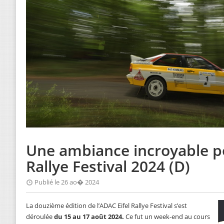
Une ambiance incroyable po
Rallye Festival 2024 (D)
Publié le 26 ao� 2024
La douzième édition de l’ADAC Eifel Rallye Festival s’est
déroulée
du 15 au 17 août 2024.
Ce fut un week-end au cours