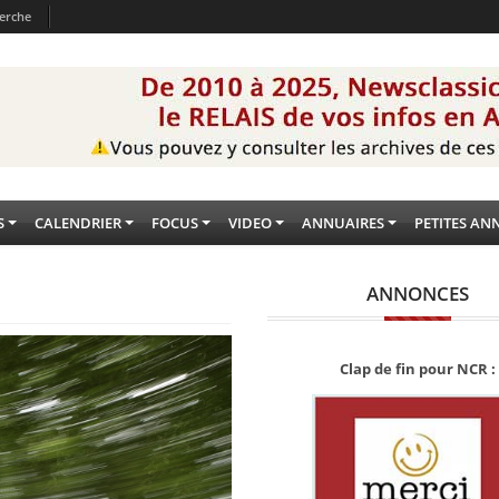
erche
S
CALENDRIER
FOCUS
VIDEO
ANNUAIRES
PETITES AN
ANNONCES
Clap de fin pour NCR :