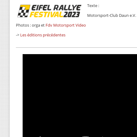
Texte :
Motorsport-Club Daun e.V.
Photos : orga et
Fdv Motorsport Video
->
Les éditions précédentes