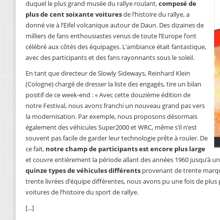
duquel le plus grand musée du rallye roulant,
composé de
plus de cent soixante voitures
de l’histoire du rallye, a
donné vie à l’Eifel volcanique autour de Daun. Des dizaines de
milliers de fans enthousiastes venus de toute l’Europe l’ont
célébré aux côtés des équipages. L’ambiance était fantastique,
avec des participants et des fans rayonnants sous le soleil.
En tant que directeur de Slowly Sideways, Reinhard Klein
(Cologne) chargé de dresser la liste des engagés, tire un bilan
positif de ce week-end : « Avec cette douzième édition de
notre Festival, nous avons franchi un nouveau grand pas vers
la modernisation. Par exemple, nous proposons désormais
également des véhicules Super2000 et WRC, même s’il n’est
souvent pas facile de garder leur technologie prête à rouler. De
ce fait,
notre champ de participants est encore plus large
et couvre entièrement la période allant des années 1960 jusqu’à u
quinze types de véhicules différents
provenant de trente marque
trente livrées d’équipe différentes, nous avons pu une fois de plus
voitures de l’histoire du sport de rallye.
[...]