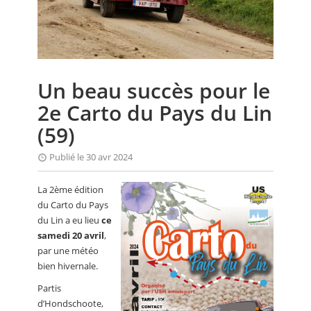
CALENDRIER
FOCUS
VIDEO
Un beau succès pour le
ANNUAIRES
2e Carto du Pays du Lin
PETITES ANNONCES
(59)
Publié le 30 avr 2024
La 2ème édition
du Carto du Pays
du Lin a eu lieu
ce
samedi 20 avril
,
par une météo
bien hivernale.
Partis
d’Hondschoote,