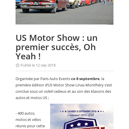
CALENDRIER
FOCUS
VIDEO
US Motor Show : un
ANNUAIRES
premier succès, Oh
PETITES ANNONCES
Yeah !
Publié le 12 sep 2018
Organisée par Paris Auto Events
ce 8 septembre
, la
première édition d’US Motor Show Linas-Montlhéry s’est
conclue sous un soleil radieux et au son des klaxons des
autos et motos US ;
- 400 autos,
motos et vélos
réunis pour cette