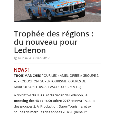
CALENDRIER
FOCUS
VIDEO
Trophée des régions :
ANNUAIRES
du nouveau pour
PETITES ANNONCES
Ledenon
Publié le 30 sep 2017
NEWS !
TROIS MANCHES
POUR LES « AMELIOREES » GROUPE 2,
A, PRODUCTION, SUPERTOURISME, COUPES DE
MARQUES (21 T, R5, ALFASUD, 309 T, 505 T…)
A l’initiative du HTCC et du circuit de Lédenon,
le
meeting des 13 et 14 Octobre 2017
recevra les autos
des groupes 2, A, Production, SuperTourisme, et ex
coupes de marques des années 70 à 90 (Renault,