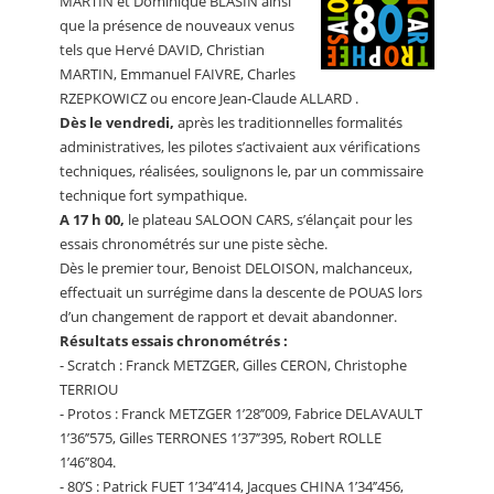
MARTIN et Dominique BLASIN ainsi
que la présence de nouveaux venus
tels que Hervé DAVID, Christian
MARTIN, Emmanuel FAIVRE, Charles
RZEPKOWICZ ou encore Jean-Claude ALLARD .
Dès le vendredi,
après les traditionnelles formalités
administratives, les pilotes s’activaient aux vérifications
techniques, réalisées, soulignons le, par un commissaire
technique fort sympathique.
A 17 h 00,
le plateau SALOON CARS, s’élançait pour les
essais chronométrés sur une piste sèche.
Dès le premier tour, Benoist DELOISON, malchanceux,
effectuait un surrégime dans la descente de POUAS lors
d’un changement de rapport et devait abandonner.
Résultats essais chronométrés :
- Scratch : Franck METZGER, Gilles CERON, Christophe
TERRIOU
- Protos : Franck METZGER 1’28’’009, Fabrice DELAVAULT
1’36’’575, Gilles TERRONES 1’37’’395, Robert ROLLE
1’46’’804.
- 80’S : Patrick FUET 1’34’’414, Jacques CHINA 1’34’’456,