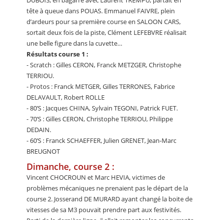
DUBOIS, en bagarre avec Laurent TREMPU, partait en
tête à queue dans POUAS. Emmanuel FAIVRE, plein
d’ardeurs pour sa première course en SALOON CARS,
sortait deux fois de la piste, Clément LEFEBVRE réalisait
une belle figure dans la cuvette…
Résultats course 1 :
- Scratch : Gilles CERON, Franck METZGER, Christophe
TERRIOU.
- Protos : Franck METGER, Gilles TERRONES, Fabrice
DELAVAULT, Robert ROLLE
- 80’S : Jacques CHINA, Sylvain TEGONI, Patrick FUET.
- 70’S : Gilles CERON, Christophe TERRIOU, Philippe
DEDAIN.
- 60’S : Franck SCHAEFFER, Julien GRENET, Jean-Marc
BREUGNOT
Dimanche, course 2 :
Vincent CHOCROUN et Marc HEVIA, victimes de
problèmes mécaniques ne prenaient pas le départ de la
course 2. Josserand DE MURARD ayant changé la boite de
vitesses de sa M3 pouvait prendre part aux festivités.