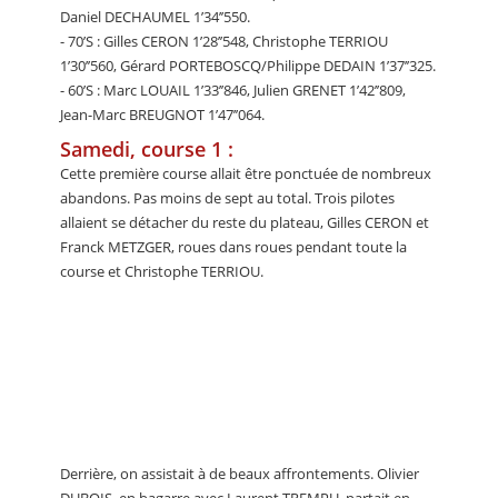
Daniel DECHAUMEL 1’34’’550.
- 70’S : Gilles CERON 1’28’’548, Christophe TERRIOU
1’30’’560, Gérard PORTEBOSCQ/Philippe DEDAIN 1’37’’325.
- 60’S : Marc LOUAIL 1’33’’846, Julien GRENET 1’42’’809,
Jean-Marc BREUGNOT 1’47’’064.
Samedi, course 1 :
Cette première course allait être ponctuée de nombreux
abandons. Pas moins de sept au total. Trois pilotes
allaient se détacher du reste du plateau, Gilles CERON et
Franck METZGER, roues dans roues pendant toute la
course et Christophe TERRIOU.
Derrière, on assistait à de beaux affrontements. Olivier