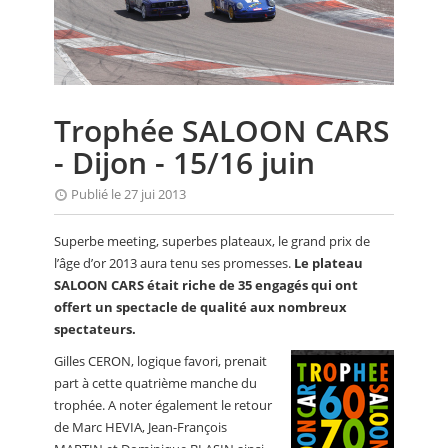
CALENDRIER
FOCUS
VIDEO
Trophée SALOON CARS
ANNUAIRES
- Dijon - 15/16 juin
PETITES ANNONCES
Publié le 27 jui 2013
Superbe meeting, superbes plateaux, le grand prix de
l’âge d’or 2013 aura tenu ses promesses.
Le plateau
SALOON CARS était riche de 35 engagés qui ont
offert un spectacle de qualité aux nombreux
spectateurs.
Gilles CERON, logique favori, prenait
part à cette quatrième manche du
trophée. A noter également le retour
de Marc HEVIA, Jean-François