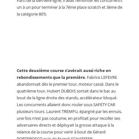
Parti de la dernière ligne, il allait remonter les concurrents
un à un pour terminer à la 7ème place scratch et 3ème de
la catégorie 80’S.
Cette deuxième course s’avérait aussi riche en
rebondissements que la première
. Fabrice LEFEVRE
abandonnait dès le premier tour, moteur cassé. Dans le
quatrième tour, Hubert DUBOIS sortait dans le bac au
bout de la ligne droite des stands, accélérateur bloqué.
Les concurrents allaient donc rouler sous SAFETY CAR
plusieurs tours. Laurent TREMPU, épargné par les ennuis,
une fois n’est pas coutume, en profitait pour recoller ses
adversaires directs et déployait la grosse attaque à la
relance de la course pour venir à bout de Gérard
PORTEBOSCQ puis de Franck SCHAEFFER.