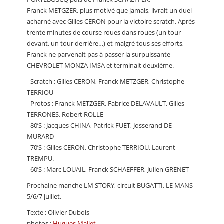
Franck METGZER, plus motivé que jamais, livrait un duel
acharné avec Gilles CERON pour la victoire scratch. Après
trente minutes de course roues dans roues (un tour
devant, un tour derrière…) et malgré tous ses efforts,
Franck ne parvenait pas à passer la surpuissante
CHEVROLET MONZA IMSA et terminait deuxième.
- Scratch : Gilles CERON, Franck METZGER, Christophe
TERRIOU
- Protos : Franck METZGER, Fabrice DELAVAULT, Gilles
TERRONES, Robert ROLLE
- 80’S : Jacques CHINA, Patrick FUET, Josserand DE
MURARD
- 70’S : Gilles CERON, Christophe TERRIOU, Laurent
TREMPU.
- 60’S : Marc LOUAIL, Franck SCHAEFFER, Julien GRENET
Prochaine manche LM STORY, circuit BUGATTI, LE MANS
5/6/7 juillet.
Texte : Olivier Dubois
photos :
Hugues Mallet