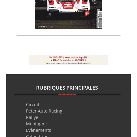
RUBRIQUES PRINCIPALES
Circuit
Peter Auto Racing
Rallye
Montagne
Evènements
Calendrier