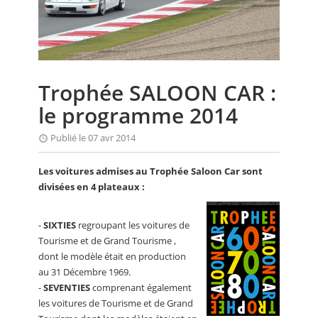
CALENDRIER
FOCUS
VIDEO
Trophée SALOON CAR :
ANNUAIRES
le programme 2014
PETITES ANNONCES
Publié le 07 avr 2014
Les voitures admises au Trophée Saloon Car sont
divisées en 4 plateaux :
-
SIXTIES
regroupant les voitures de
Tourisme et de Grand Tourisme ,
dont le modèle était en production
au 31 Décembre 1969.
-
SEVENTIES
comprenant également
les voitures de Tourisme et de Grand