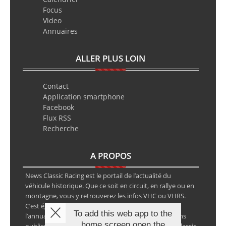
Focus
Video
Annuaires
ALLER PLUS LOIN
Contact
Application smartphone
Facebook
Flux RSS
Recherche
A PROPOS
News Classic Racing est le portail de l’actualité du
véhicule historique. Que ce soit en circuit, en rallye ou en
montagne, vous y retrouverez les infos VHC ou VHRS.
C’est également le calendrier des épreuves ainsi que
To add this web app to the
l’annuaire des spécialistes de la voiture ancienne, sans
home screen open the