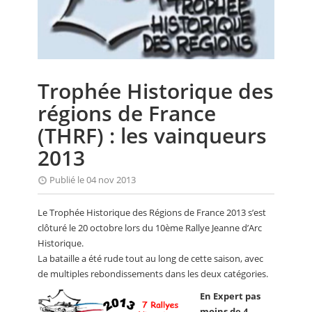
CALENDRIER
FOCUS
VIDEO
Trophée Historique des
ANNUAIRES
régions de France
PETITES ANNONCES
(THRF) : les vainqueurs
2013
Publié le 04 nov 2013
Le Trophée Historique des Régions de France 2013 s’est
clôturé le 20 octobre lors du 10ème Rallye Jeanne d’Arc
Historique.
La bataille a été rude tout au long de cette saison, avec
de multiples rebondissements dans les deux catégories.
En Expert pas
moins de 4