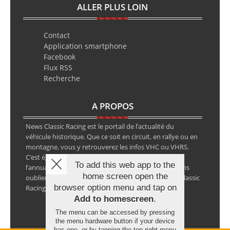
ALLER PLUS LOIN
Contact
Application smartphone
Facebook
Flux RSS
Recherche
A PROPOS
News Classic Racing est le portail de l’actualité du
véhicule historique. Que ce soit en circuit, en rallye ou en
montagne, vous y retrouverez les infos VHC ou VHRS.
C’est également le calendrier des épreuves ainsi que
To add this web app to the
l’annuaire des spécialistes de la voiture ancienne, sans
home screen open the
oublier les petites annonces avec notre partenaire Classic
browser option menu and tap on
Racing Annonces.
Add to homescreen
.
The menu can be accessed by pressing
the menu hardware button if your device
has one, or by tapping the top right menu