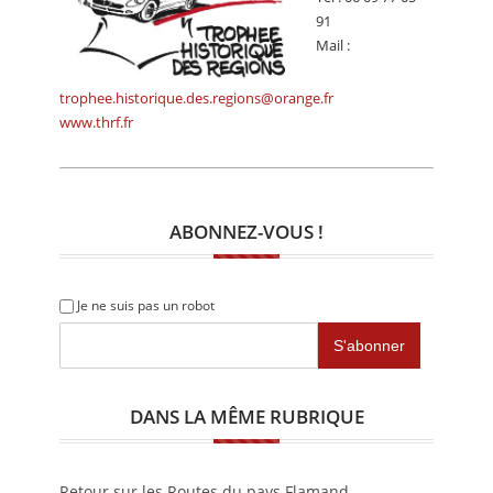
91
Mail :
trophee.historique.des.regions@orange.fr
www.thrf.fr
ABONNEZ-VOUS !
Je ne suis pas un robot
DANS LA MÊME RUBRIQUE
Retour sur les Routes du pays Flamand