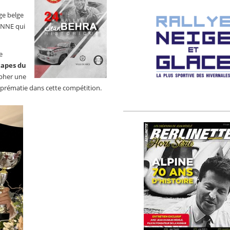
ge belge
ENNE qui
e
tapes du
mpher une
suprématie dans cette compétition.