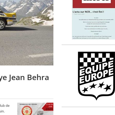
ye Jean Behra
Club de
uin.