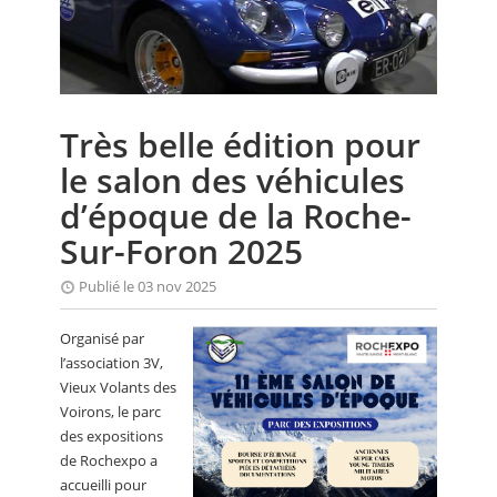
CALENDRIER
FOCUS
VIDEO
Très belle édition pour
ANNUAIRES
le salon des véhicules
PETITES ANNONCES
d’époque de la Roche-
Sur-Foron 2025
Publié le 03 nov 2025
Organisé par
l’association 3V,
Vieux Volants des
Voirons, le parc
des expositions
de Rochexpo a
accueilli pour