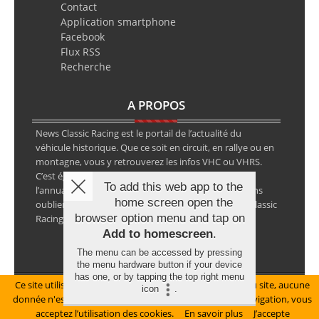
Contact
Application smartphone
Facebook
Flux RSS
Recherche
A PROPOS
News Classic Racing est le portail de l’actualité du
véhicule historique. Que ce soit en circuit, en rallye ou en
montagne, vous y retrouverez les infos VHC ou VHRS.
C’est également le calendrier des épreuves ainsi que
To add this web app to the
l’annuaire des spécialistes de la voiture ancienne, sans
home screen open the
oublier les petites annonces avec notre partenaire Classic
browser option menu and tap on
Racing Annonces.
Add to homescreen
.
The menu can be accessed by pressing
the menu hardware button if your device
has one, or by tapping the top right menu
Ce site utilise des cookies pour le bon fonctionnement du site, aucune
Mentions légales
icon
.
donnée n'est collectée à ce titre. En poursuivant votre navigation, vous
© Copyright 2026 NewsClassicRacing, tous droits réservés
acceptez l’utilisation des cookies.
En savoir plus
J’accepte