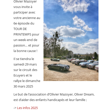
Olivier Mazoyer
CALENDRIER
vous invite à
participer avec
FOCUS
votre ancienne au
VIDEO
6e épisode du
TOUR DE
ANNUAIRES
PRINTEMPS pour
un week-end de
PETITES ANNONCES
passion… et pour
la bonne cause !
Il se tiendra le
samedi 29 mars
sur le circuit des
Ecuyers et le
rallye le dimanche
30 mars 2025
Le but de l’association d’Olivier Mazoyer, Oliver Dream,
est d’aider des enfants handicapés et leur famille ;
->
Les infos 2025