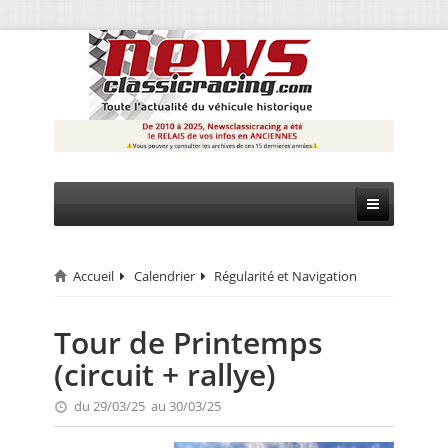
Accueil
Calendrier
Régularité et Navigation
CIRCUIT
RALLYE
Tour de Printemps
(circuit + rallye)
MONTAGNE
du 29/03/25 au 30/03/25
EVÈNEMENTS