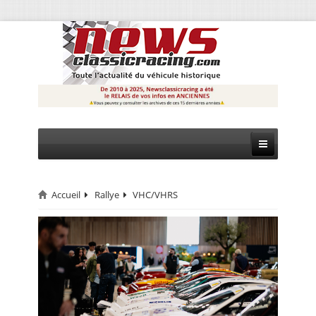
Accueil
Rallye
VHC/VHRS
CIRCUIT
RALLYE
MONTAGNE
EVÈNEMENTS