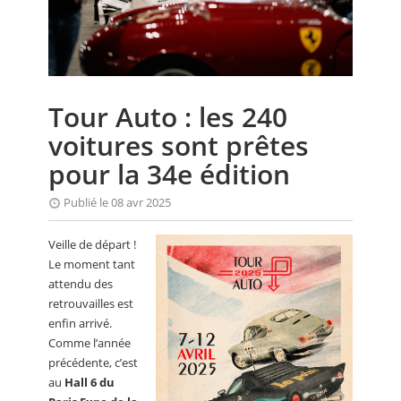
CALENDRIER
FOCUS
VIDEO
Tour Auto : les 240
ANNUAIRES
voitures sont prêtes
PETITES ANNONCES
pour la 34e édition
Publié le 08 avr 2025
Veille de départ !
Le moment tant
attendu des
retrouvailles est
enfin arrivé.
Comme l’année
précédente, c’est
au
Hall 6 du