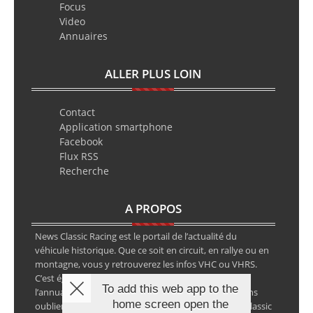
Focus
Video
Annuaires
ALLER PLUS LOIN
Contact
Application smartphone
Facebook
Flux RSS
Recherche
A PROPOS
News Classic Racing est le portail de l’actualité du
véhicule historique. Que ce soit en circuit, en rallye ou en
montagne, vous y retrouverez les infos VHC ou VHRS.
C’est également le calendrier des épreuves ainsi que
To add this web app to the
l’annuaire des spécialistes de la voiture ancienne, sans
home screen open the
oublier les petites annonces avec notre partenaire Classic