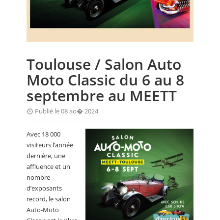
CALENDRIER
FOCUS
VIDEO
Toulouse / Salon Auto
ANNUAIRES
Moto Classic du 6 au 8
PETITES ANNONCES
septembre au MEETT
Publié le 08 ao� 2024
Avec 18 000
visiteurs l’année
dernière, une
affluence et un
nombre
d’exposants
record, le salon
Auto-Moto