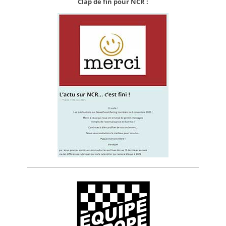
Clap de fin pour NCR :