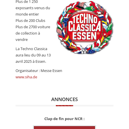
Plus de 1 250
CALENDRIER
exposants venus du
monde entier
FOCUS
Plus de 200 Clubs
VIDEO
Plus de 2700 voiture
de collection à
ANNUAIRES
vendre
La Techno Classica
PETITES ANNONCES
aura lieu du 09 au 13
avril 2025 à Essen.
Organisateur : Messe Essen
www.siha.de
ANNONCES
Clap de fin pour NCR :