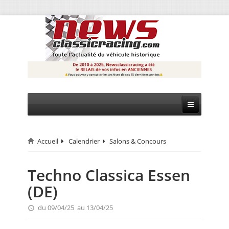
Accueil
Calendrier
Salons & Concours
CIRCUIT
RALLYE
Techno Classica Essen
(DE)
MONTAGNE
du 09/04/25 au 13/04/25
EVÈNEMENTS